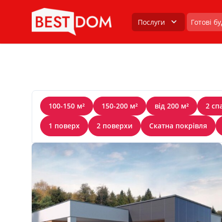
Послуги
Готові б
100-150 м²
150-200 м²
від 200 м²
2 сп
1 поверх
2 поверхи
Скатна покрівля