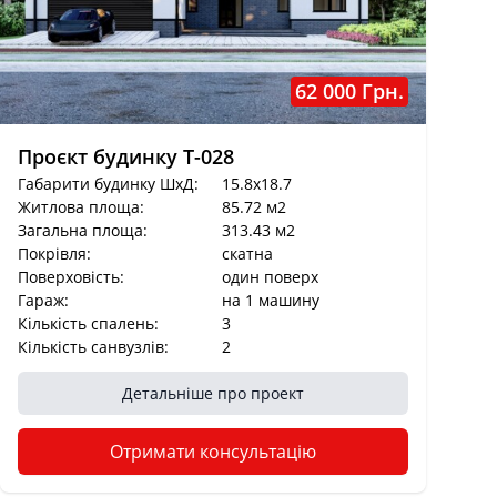
62 000 Грн.
Проєкт будинку T-028
Габарити будинку ШхД:
15.8x18.7
Житлова площа:
85.72 м2
Загальна площа:
313.43 м2
Покрівля:
cкатна
Поверховість:
один поверх
Гараж:
на 1 машину
Кількість спалень:
3
Кількість санвузлів:
2
Детальніше про проект
Отримати консультацію