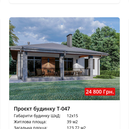
Краща ціна
24 800 Грн.
Проєкт будинку T-047
Габарити будинку ШхД:
12x15
Житлова площа:
39 м2
Загальна площа:
123.72 м2