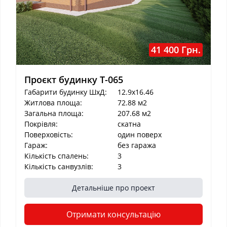
41 400 Грн.
Проєкт будинку T-065
Габарити будинку ШхД:
12.9x16.46
Житлова площа:
72.88 м2
Загальна площа:
207.68 м2
Покрівля:
cкатна
Поверховість:
один поверх
Гараж:
без гаража
Кількість спалень:
3
Кількість санвузлів:
3
Детальніше про проект
Отримати консультацію