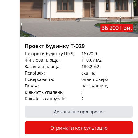
36 200 Грн.
Проєкт будинку T-029
Габарити будинку ШхД:
16x20.9
Житлова площа:
110.07 м2
Загальна площа:
180.2 м2
Покрівля:
скатна
Поверховість:
один поверх
Гараж:
на 1 машину
Кількість спалень:
3
Кількість санвузлів:
2
Детальніше про проект
Отримати консультацію