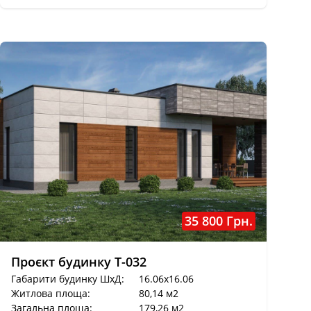
35 800 Грн.
Проєкт будинку T-032
Габарити будинку ШхД:
16.06x16.06
Житлова площа:
80,14 м2
Загальна площа:
179,26 м2