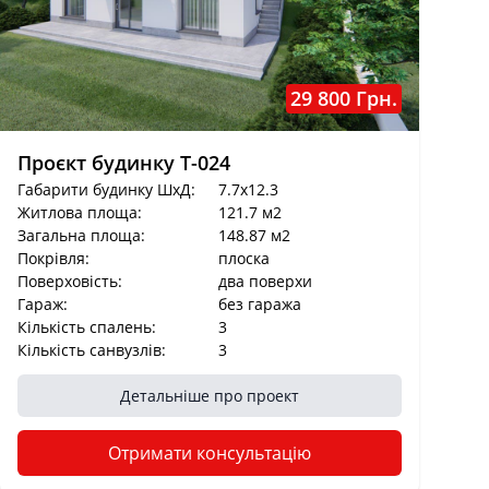
29 800 Грн.
Проєкт будинку T-024
Габарити будинку ШхД:
7.7x12.3
Житлова площа:
121.7 м2
Загальна площа:
148.87 м2
Покрівля:
плоска
Поверховість:
два поверхи
Гараж:
без гаража
Кількість спалень:
3
Кількість санвузлів:
3
Детальніше про проект
Отримати консультацію