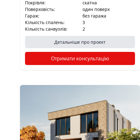
Покрівля:
cкатна
Поверховість:
один поверх
Гараж:
без гаража
Кількість спалень:
3
Кількість санвузлів:
2
Детальніше про проект
Отримати консультацію