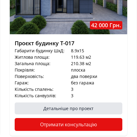
42 000 Грн.
Проєкт будинку T-017
Габарити будинку ШхД:
8.9x15
Житлова площа:
119.63 м2
Загальна площа:
210.38 м2
Покрівля:
плоска
Поверховість:
два поверхи
Гараж:
без гаража
Кількість спалень:
3
Кількість санвузлів:
3
Детальніше про проект
Отримати консультацію