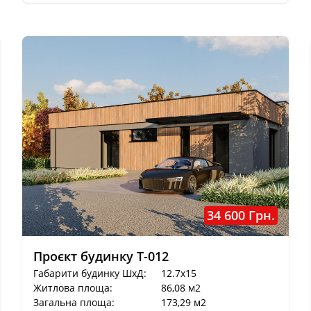
34 600 Грн.
Проєкт будинку T-012
Габарити будинку ШхД:
12.7x15
Житлова площа:
86,08 м2
Загальна площа:
173,29 м2