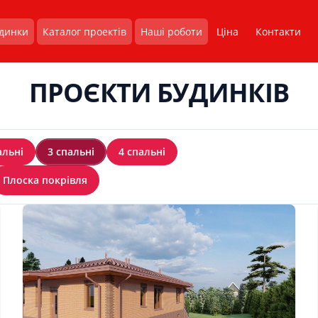
удинки
Каталог проектів
Наші роботи
Ціна
Контакти
ПРОЄКТИ БУДИНКІВ
альні
3 спальні
4 спальні
Плоска покрівля