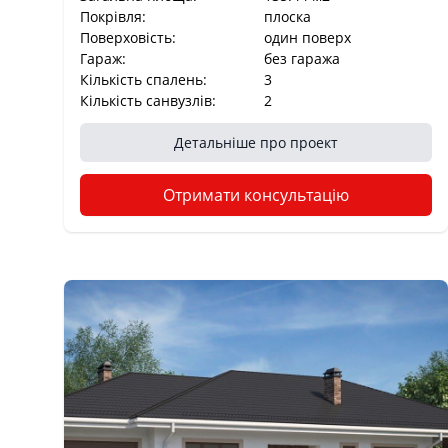
Покрівля:
плоска
Поверховість:
один поверх
Гараж:
без гаража
Кількість спалень:
3
Кількість санвузлів:
2
Детальніше про проект
Отримати консультацію