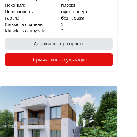
Покрівля:
плоска
Поверховість:
один поверх
Гараж:
без гаража
Кількість спалень:
3
Кількість санвузлів:
2
Детальніше про проект
Отримати консультацію