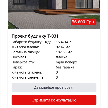
36 600 Грн.
Проєкт будинку T-031
Габарити будинку ШхД:
15.4x14.7
Житлова площа:
92.42 м2
Загальна площа:
182.68 м2
Покрівля:
плоска
Поверховість:
один поверх
Гараж:
без гаража
Кількість спалень:
3
Кількість санвузлів:
3
Детальніше про проект
Отримати консультацію