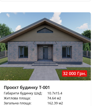
32 000 Грн.
Проєкт будинку T-001
Габарити будинку ШхД:
10.7x15.4
Житлова площа:
74.64 м2
Загальна площа:
162.39 м2