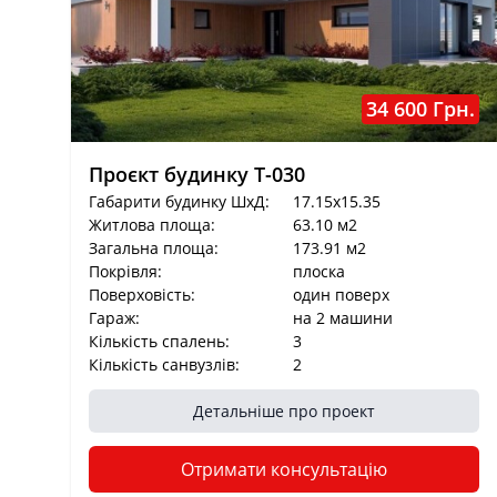
34 600 Грн.
Проєкт будинку T-030
Габарити будинку ШхД:
17.15x15.35
Житлова площа:
63.10 м2
Загальна площа:
173.91 м2
Покрівля:
плоска
Поверховість:
один поверх
Гараж:
на 2 машини
Кількість спалень:
3
Кількість санвузлів:
2
Детальніше про проект
Отримати консультацію