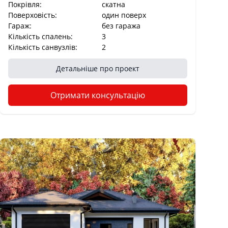
Покрівля:
cкатна
Поверховість:
один поверх
Гараж:
без гаража
Кількість спалень:
3
Кількість санвузлів:
2
Детальніше про проект
Отримати консультацію