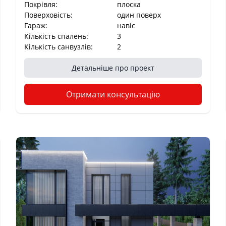
Покрівля:
плоска
Поверховість:
один поверх
Гараж:
навіс
Кількість спалень:
3
Кількість санвузлів:
2
Детальніше про проект
Отримати консультацію