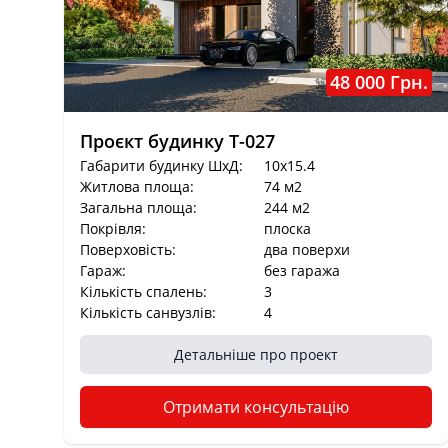
48 000 Грн.
Проєкт будинку T-027
Габарити будинку ШхД:
10x15.4
Житлова площа:
74 м2
Загальна площа:
244 м2
Покрівля:
плоска
Поверховість:
два поверхи
Гараж:
без гаража
Кількість спалень:
3
Кількість санвузлів:
4
Детальніше про проект
Отримати консультацію