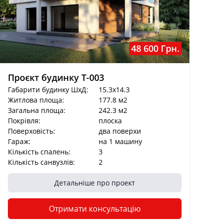
48 600 Грн.
Проєкт будинку T-003
Габарити будинку ШхД:
15.3x14.3
Житлова площа:
177.8 м2
Загальна площа:
242.3 м2
Покрівля:
плоска
Поверховість:
два поверхи
Гараж:
на 1 машину
Кількість спалень:
3
Кількість санвузлів:
2
Детальніше про проект
Отримати консультацію