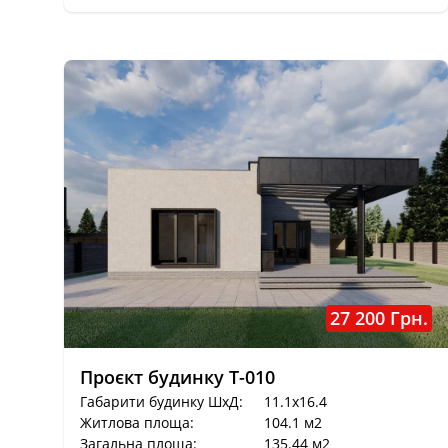
27 200 Грн.
Проєкт будинку T-010
Габарити будинку ШхД:
11.1x16.4
Житлова площа:
104.1 м2
Загальна площа:
135.44 м2