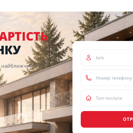
АРТІСТЬ
НКУ
 у найближчий
ОТ