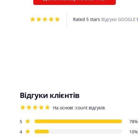
Rated 5 stars
Відгуки GOOGLE
Відгуки клієнтів
На основі :count відгуків
4.2 out of 5 stars
Review data
star reviews
5
78%
star reviews
4
10%