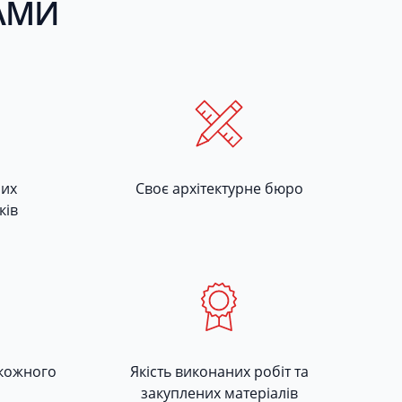
НАМИ
ших
Своє архітектурне бюро
ків
 кожного
Якість виконаних робіт та
закуплених матеріалів