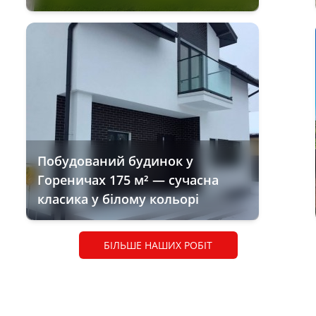
Побудований будинок у
Гореничах 175 м² — сучасна
класика у білому кольорі
БІЛЬШЕ НАШИХ РОБІТ