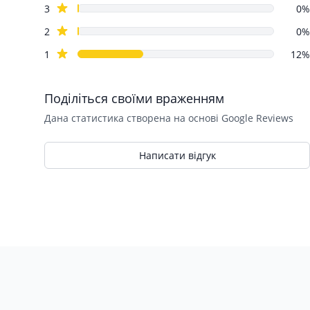
star reviews
3
0%
star reviews
2
0%
star reviews
1
12%
Поділіться своїми враженням
Дана статистика створена на основі Google Reviews
Написати відгук