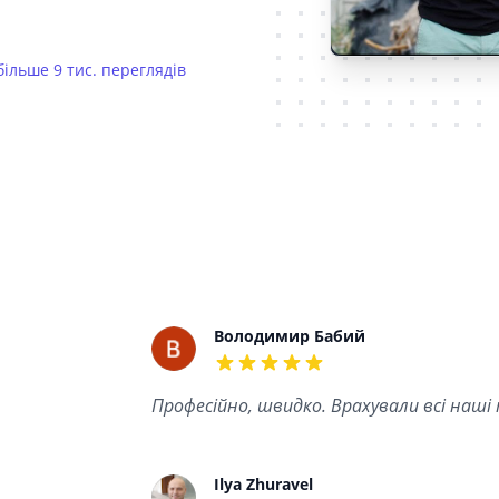
більше 9 тис. переглядів
Recent reviews
Володимир Бабий
5 out of 5 stars
Професійно, швидко. Врахували всі наші
Ilya Zhuravel