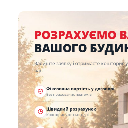
РОЗРАХУЄМО В
ВАШОГО БУДИ
Залиште заявку і отримаєте кошторис
час.
Фіксована вартість у договорі
Без прихованих платежів
Швидкий розрахунок
Кошторис уже сьогодні