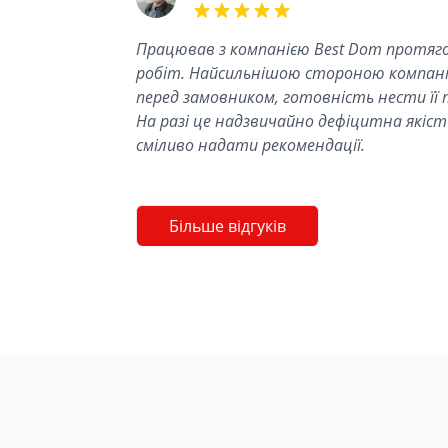
5 out of 5 stars
Працював з компанією Best Dom протяго
робіт. Найсильнішою стороною компанії
перед замовником, готовність нести її 
На разі це надзвичайно дефіцитна якість
сміливо надати рекомендації.
Більше відгуків