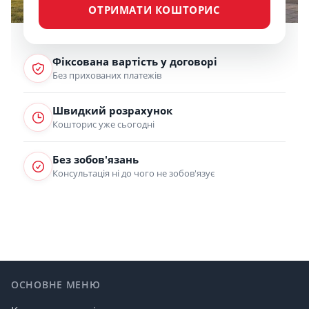
ОТРИМАТИ КОШТОРИС
Фіксована вартість у договорі
Без прихованих платежів
Швидкий розрахунок
Кошторис уже сьогодні
Без зобов'язань
Консультація ні до чого не зобов'язує
Footer
ОСНОВНЕ МЕНЮ