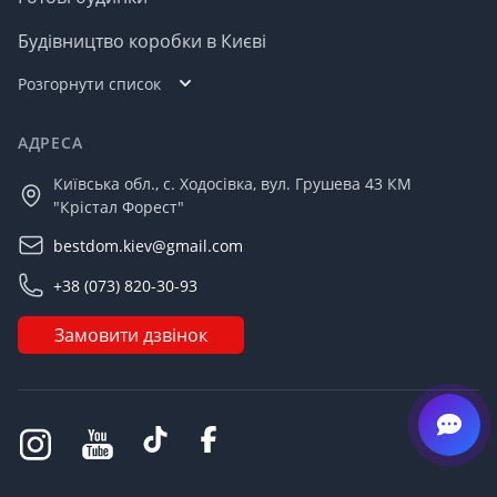
Будівництво коробки в Києві
Розгорнути список
АДРЕСА
Київська обл., с. Ходосівка, вул. Грушева 43 КМ
"Крістал Форест"
bestdom.kiev@gmail.com
+38 (073) 820-30-93
Замовити дзвінок