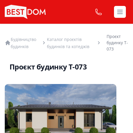
Open
Проєкт
Будівництво
Каталог проєктів
будинку T-
будинків
будинків та котеджів
073
Проєкт будинку T-073