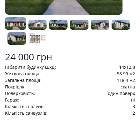
Product information
24 000 грн
Габарити будинку ШхД:
14x12.8
Житлова площа:
58.99 м2
Загальна площа:
118.4 м2
Покрівля:
скатна
Поверховість:
один поверх
Гараж:
ні
Кількість спалень:
3
Кількість санвузлів:
2