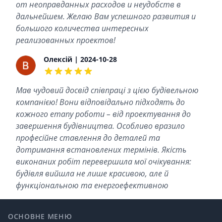
от неоправданных расходов и неудобств в
дальнейшем. Желаю Вам успешного развития и
большого количества интересных
реализованных проектов!
Олексій | 2024-10-28
5 out of 5 stars
Мав чудовий досвід співпраці з цією будівельною
компанією! Вони відповідально підходять до
кожного етапу роботи – від проектування до
завершення будівництва. Особливо вразило
професійне ставлення до деталей та
дотримання встановлених термінів. Якість
виконаних робіт перевершила мої очікування:
будівля вийшла не лише красивою, але й
функціональною та енергоефективною
Footer
ОСНОВНЕ МЕНЮ