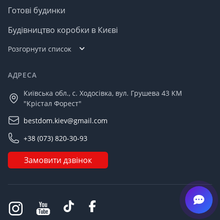
Готові будинки
Будівництво коробки в Києві
Розгорнути список
АДРЕСА
Київська обл., с. Ходосівка, вул. Грушева 43 КМ
"Крістал Форест"
bestdom.kiev@gmail.com
+38 (073) 820-30-93
Замовити дзвінок