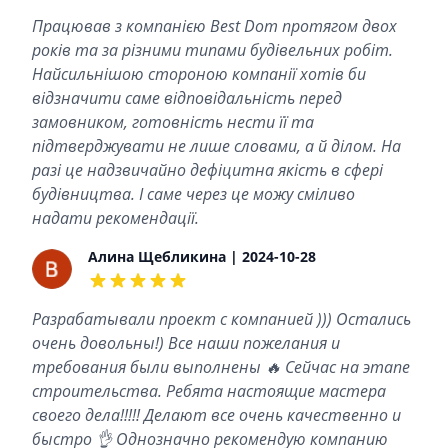
5 out of 5 stars
Працював з компанією Best Dom протягом двох
років та за різними типами будівельних робіт.
Найсильнішою стороною компанії хотів би
відзначити саме відповідальність перед
замовником, готовність нести її та
підтверджувати не лише словами, а й ділом. На
разі це надзвичайно дефіцитна якість в сфері
будівництва. І саме через це можу сміливо
надати рекомендації.
Алина Щебликина | 2024-10-28
5 out of 5 stars
Разрабатывали проект с компанией ))) Остались
очень довольны!) Все наши пожелания и
требования были выполнены 🔥 Сейчас на этапе
строительства. Ребята настоящие мастера
своего дела!!!!! Делают все очень качественно и
быстро 👌 Однозначно рекомендую компанию