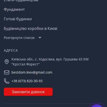
Фундамент
Готові будинки
Будівництво коробки в Києві
Розгорнути список
АДРЕСА
Київська обл., с. Ходосівка, вул. Грушева 43 КМ
"Крістал Форест"
bestdom.kiev@gmail.com
+38 (073) 820-30-93
Замовити дзвінок