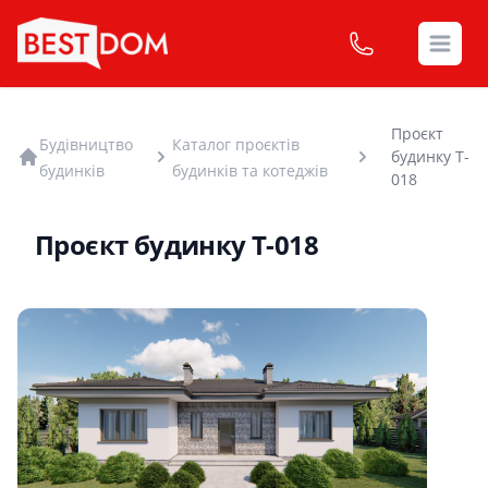
Open
Проєкт
Будівництво
Каталог проєктів
будинку T-
будинків
будинків та котеджів
018
Проєкт будинку T-018