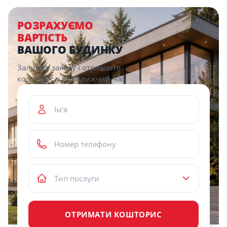
РОЗРАХУЄМО
ВАРТІСТЬ
ВАШОГО БУДИНКУ
Залиште заявку і отримаєте
кошторис у найближчий час.
ОТРИМАТИ КОШТОРИС