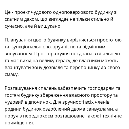
Description
Це - проєкт чудового одноповерхового будинку зі
скатним дахом, що виглядає не тільки стильно й
сучасно, але й вишукано.
Планування цього будинку вирізняється простотою
та функціональністю, зручністю та відмінним
зонуванням. Простора кухня поєднана з вітальнею
та має вихід на велику терасу, де власники можуть
влаштувати зону дозвілля та перепочинку до свого
смаку.
Розташування спалень забезпечить господарям та
гостям будинку збереження власного простору та
чудовий відпочинок. Для зручності всіх членів
родини будинок оздоблений двома санвузлами, а
поруч з передпокоєм розташоване також і технічне
приміщення.