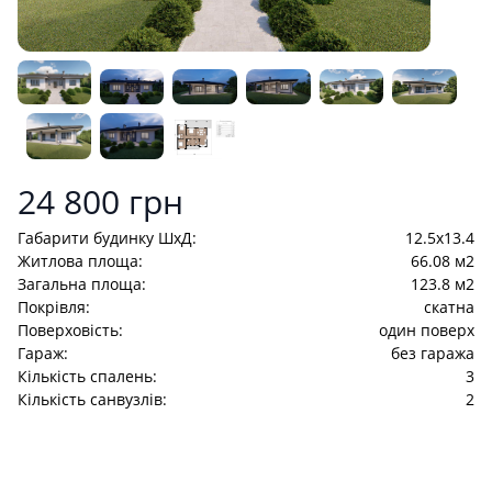
Product information
24 800 грн
Габарити будинку ШхД:
12.5x13.4
Житлова площа:
66.08 м2
Загальна площа:
123.8 м2
Покрівля:
cкатна
Поверховість:
один поверх
Гараж:
без гаража
Кількість спалень:
3
Кількість санвузлів:
2