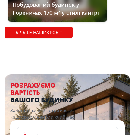
Побудований будинок у
Гореничах 170 м² у стилі кантрі
БІЛЬШЕ НАШИХ РОБІТ
РОЗРАХУЄМО
ВАРТІСТЬ
ВАШОГО БУДИНКУ
Залиште заявку і отримаєте
кошторис у найближчий час.