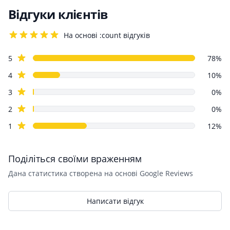
Відгуки клієнтів
На основі :count відгуків
4.2 out of 5 stars
Review data
star reviews
5
78%
star reviews
4
10%
star reviews
3
0%
star reviews
2
0%
star reviews
1
12%
Поділіться своїми враженням
Дана статистика створена на основі Google Reviews
Написати відгук