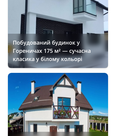
Побудований будинок у
Гореничах 175 м² — сучасна
класика у білому кольорі