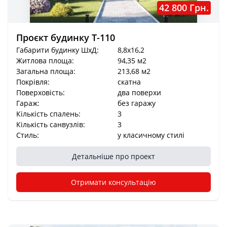
42 800 Грн.
Проєкт будинку Т-110
Габарити будинку ШхД:
8,8x16,2
Житлова площа:
94,35 м2
Загальна площа:
213,68 м2
Покрівля:
скатна
Поверховість:
два поверхи
Гараж:
без гаражу
Кількість спалень:
3
Кількість санвузлів:
3
Стиль:
у класичному стилі
Детальніше про проект
Отримати консультацію