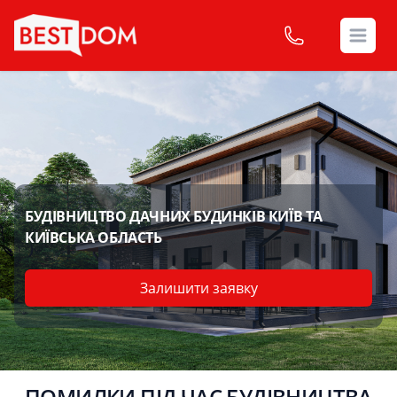
Open
БУДІВНИЦТВО ДАЧНИХ БУДИНКІВ КИЇВ ТА
КИЇВСЬКА ОБЛАСТЬ
Залишити заявку
ПОМИЛКИ ПІД ЧАС БУДІВНИЦТВА