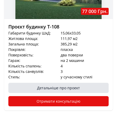
77 000 Грн.
Проєкт будинку Т-108
Габарити будинку ШхД:
15,06x33,05
Житлова площа:
111,97 м2
Загальна площа:
385,29 м2
Покрівля:
пласка
Поверховість:
два поверхи
Гараж:
на 2 машини
Кількість спалень:
4
Кількість санвузлів:
3
Стиль:
у сучасному стилі
Детальніше про проект
Отримати консультацію