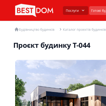
Послуги
Готові б
Будівництво будинків
Каталог проєктів будинків
Проєкт будинку T-044