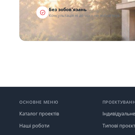
Без зобов'язань
Консультація ні до чого не зобов'язує
Footer
ОСНОВНЕ МЕНЮ
ПРОЕКТУВАН
Каталог проектів
Індивідуальн
Наші роботи
Типові проєк