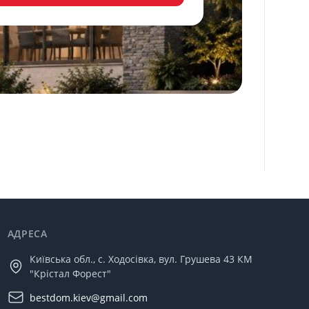
АДРЕСА
Київська обл., с. Ходосівка, вул. Грушева 43 КМ
"Крістал Форест"
bestdom.kiev@gmail.com