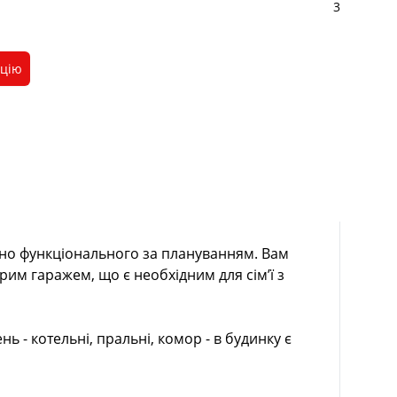
3
ацію
ьно функціонального за плануванням. Вам
им гаражем, що є необхідним для сім’ї з
ь - котельні, пральні, комор - в будинку є