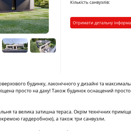
Кількість санвузлів:
Отримати детальну інформ
поверхового будинку, лаконічного у дизайні та максимал
іщена просто на даху! Також будинок оснащений простор
альня та велика затишна тераса. Окрім технічних приміщен
з окремою гардеробною), а також три санвузли.