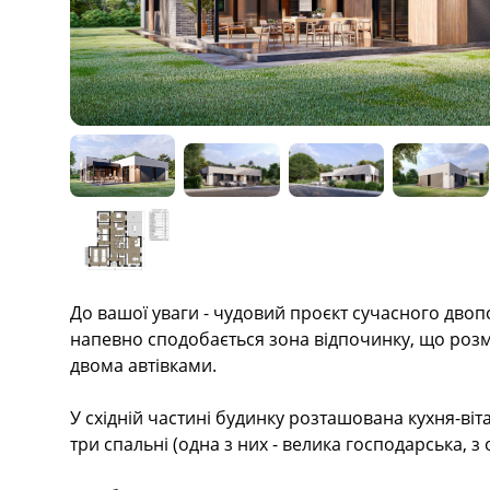
Description
До вашої уваги - чудовий проєкт сучасного дво
напевно сподобається зона відпочинку, що розм
двома автівками.
У східній частині будинку розташована кухня-віт
три спальні (одна з них - велика господарська, 