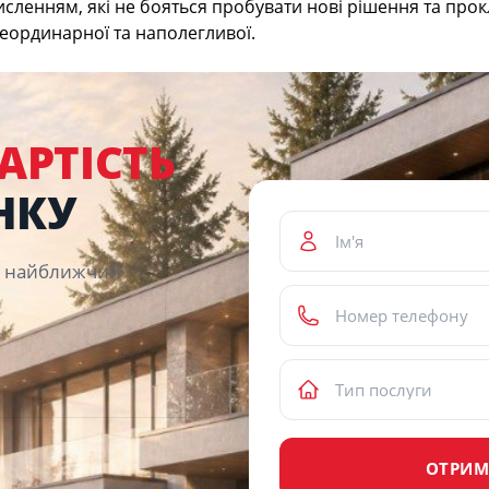
сленням, які не бояться пробувати нові рішення та прок
неординарної та наполегливої.
АРТІСТЬ
НКУ
 у найближчий
ОТРИМ