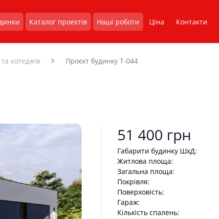
удинки
Каталог проектів
Наші роботи
Ціна
Контакти
Проєкт будинку T-044
 та котеджів
Product information
51 400 грн
Габарити будинку ШхД:
Житлова площа:
Загальна площа:
Покрівля:
Поверховість:
Гараж:
Кількість спалень: