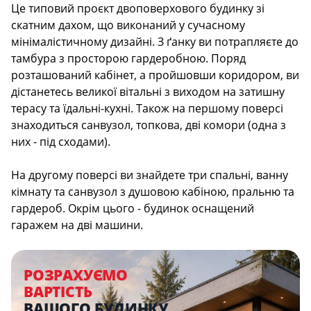
Description
Це типовий проєкт двоповерхового будинку зі
скатним дахом, що виконаний у сучасному
мінімалістичному дизайні. З ґанку ви потрапляєте до
тамбура з просторою гардеробною. Поряд
розташований кабінет, а пройшовши коридором, ви
дістанетесь великої вітальні з виходом на затишну
терасу та їдальні-кухні. Також на першому поверсі
знаходиться санвузол, топкова, дві комори (одна з
них - під сходами).
На другому поверсі ви знайдете три спальні, ванну
кімнату та санвузол з душовою кабіною, пральню та
гардероб. Окрім цього - будинок оснащений
гаражем на дві машини.
РОЗРАХУЄМО
ВАРТІСТЬ
ВАШОГО БУДИНКУ