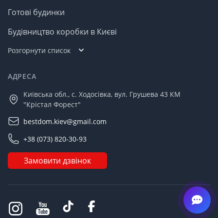
Готові будинки
Будівництво коробки в Києві
Розгорнути список
АДРЕСА
Київська обл., с. Ходосівка, вул. Грушева 43 КМ
"Крістал Форест"
bestdom.kiev@gmail.com
+38 (073) 820-30-93
Замовити дзвінок