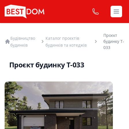
Open
Проєкт
Будівництво
Каталог проєктів
будинку T-
будинків
будинків та котеджів
033
Проєкт будинку T-033