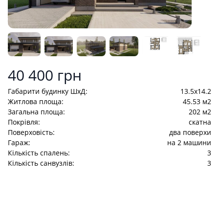
Product information
40 400 грн
Габарити будинку ШхД:
13.5x14.2
Житлова площа:
45.53 м2
Загальна площа:
202 м2
Покрівля:
cкатна
Поверховість:
два поверхи
Гараж:
на 2 машини
Кількість спалень:
3
Кількість санвузлів:
3