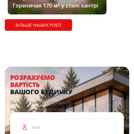
Гореничах 170 м² у стилі кантрі
БІЛЬШЕ НАШИХ РОБІТ
РОЗРАХУЄМО
ВАРТІСТЬ
ВАШОГО БУДИНКУ
Залиште заявку і отримаєте
кошторис у найближчий час.