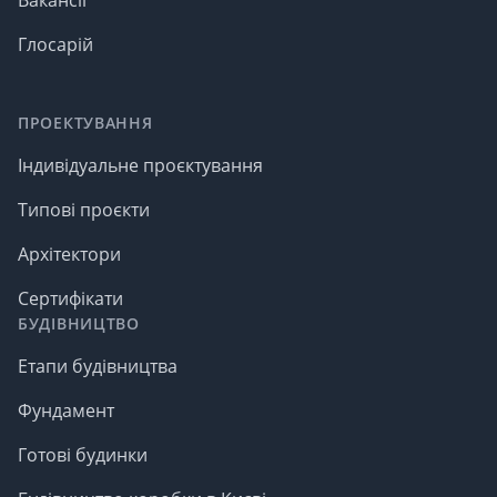
Довгий термін служби
. Термін служби керамічної
черепиці при правильному укладанні та
Глосарій
експлуатації може досягати 80-100 років. Вона не
іржавіє, не гниє, не боїться комах і цвілі. Її не
потрібно фарбувати або покривати додатковими
ПРОЕКТУВАННЯ
захисними складами. Навіть при високих
перепадах температур черепиця зберігає форму,
Індивідуальне проєктування
не тріскається і не кришиться. Це ідеальний вибір
для тих, хто хоче зробити дах один раз і надовго -
Типові проєкти
без регулярних ремонтів і зайвих витрат у
майбутньому. Укладання керамічної черепиці - це
Архітектори
вкладення в спокій і довговічність.
Стійкість до погоди
. Кераміка прекрасно
Сертифікати
переносить будь-які кліматичні умови. Їй не
БУДІВНИЦТВО
страшні ні літня спека, ні зимові морози. Вона
Етапи будівництва
витримує сильний вітер, зливи, град і навіть снігові
навантаження. Завдяки низькому водопоглинанню
Фундамент
черепиця не вбирає вологу і не промерзає взимку,
як це буває з менш стійкими матеріалами. При
Готові будинки
рясних опадах вона швидко просихає, не
втрачаючи своїх властивостей і форми. Це робить