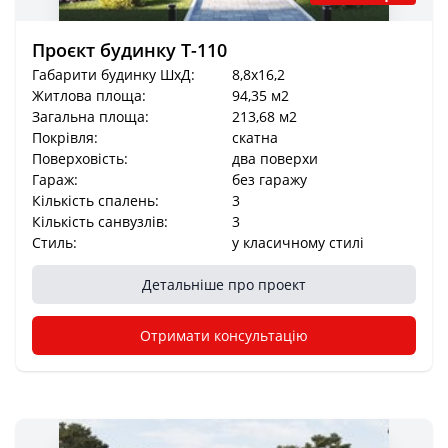
Проєкт будинку Т-110
Габарити будинку ШхД:
8,8x16,2
Житлова площа:
94,35 м2
Загальна площа:
213,68 м2
Покрівля:
скатна
Поверховість:
два поверхи
Гараж:
без гаражу
Кількість спалень:
3
Кількість санвузлів:
3
Стиль:
у класичному стилі
Детальніше про проект
Отримати консультацію