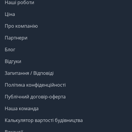
Наші роботи
шкідливих речовин навіть у разі сильного
нагрівання, не пахне, не накопичує статичну
Ціна
електрику й абсолютно безпечна для здоров'я.
Саме тому монтаж керамічної черепиці часто
Про компанію
обирають сім'ї з дітьми, люди, які страждають на
алергію, і всі, хто хоче жити в будинку, зробленому
Партнери
з безпечних і довговічних матеріалів.
Блог
Шляхетний зовнішній вигляд
. Керамічна
покрівля має солідний, акуратний вигляд і одразу
Відгуки
виділяє будинок серед сусідніх будівель.
Різноманітність форм і відтінків - від класичного
Запитання / Відповіді
теракотового до графітового або чорного - дозволяє
підібрати черепицю під будь-який архітектурний
Політика конфіденційності
стиль: від європейської класики до сучасного
мінімалізму. Глянцева глазур надає покриттю
Публічний договір-оферта
блиску та елегантності, а матові варіанти
створюють відчуття теплого, «м'якого» покриття.
Наша команда
При цьому черепиця з часом не тьмяніє, не
вигоряє і не втрачає своєї привабливості навіть
Калькулятор вартості будівництва
через 10-20 років.
Вакансії