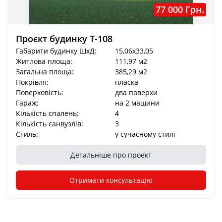
77 000 Грн.
Проєкт будинку Т-108
Габарити будинку ШхД:
15,06x33,05
Житлова площа:
111,97 м2
Загальна площа:
385,29 м2
Покрівля:
пласка
Поверховість:
два поверхи
Гараж:
на 2 машини
Кількість спалень:
4
Кількість санвузлів:
3
Стиль:
у сучасному стилі
Детальніше про проект
Отримати консультацію