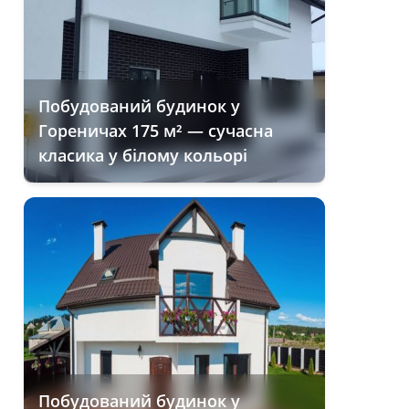
Побудований будинок у
Гореничах 175 м² — сучасна
класика у білому кольорі
Побудований будинок у