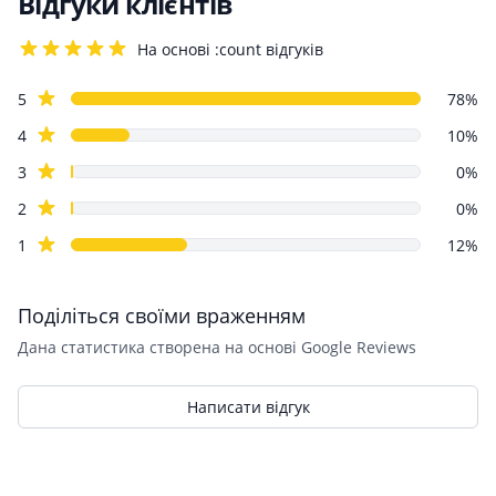
Відгуки клієнтів
На основі :count відгуків
4.2 out of 5 stars
Review data
star reviews
5
78%
star reviews
4
10%
star reviews
3
0%
star reviews
2
0%
star reviews
1
12%
Поділіться своїми враженням
Дана статистика створена на основі Google Reviews
Написати відгук