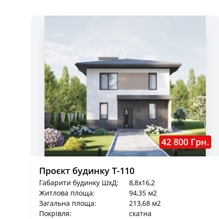
42 800 Грн.
Проєкт будинку Т-110
Габарити будинку ШхД:
8,8x16,2
Житлова площа:
94,35 м2
Загальна площа:
213,68 м2
Покрівля:
скатна