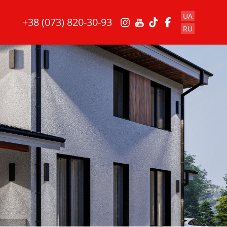
UA
+38 (073) 820-30-93
RU