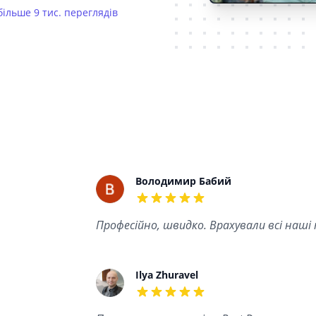
більше 9 тис. переглядів
Recent reviews
Володимир Бабий
5 out of 5 stars
Професійно, швидко. Врахували всі наші
Ilya Zhuravel
5 out of 5 stars