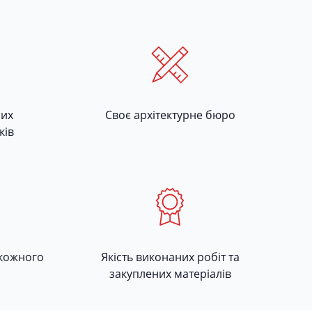
ших
Своє архітектурне бюро
ків
 кожного
Якість виконаних робіт та
закуплених матеріалів