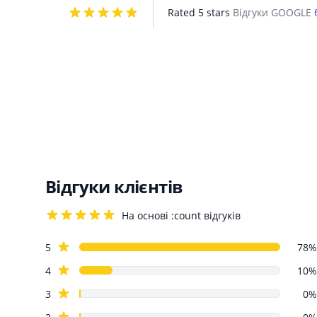
Rated 5 stars
Відгуки GOOGLE
Відгуки клієнтів
На основі :count відгуків
4.2 out of 5 stars
Review data
star reviews
5
78%
star reviews
4
10%
star reviews
3
0%
star reviews