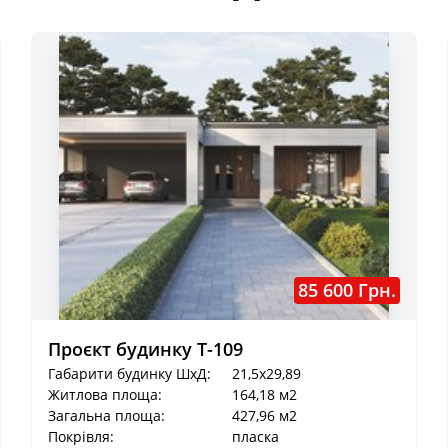
85 600 Грн.
Проєкт будинку Т-109
Габарити будинку ШхД:
21,5x29,89
Житлова площа:
164,18 м2
Загальна площа:
427,96 м2
Покрівля:
пласка