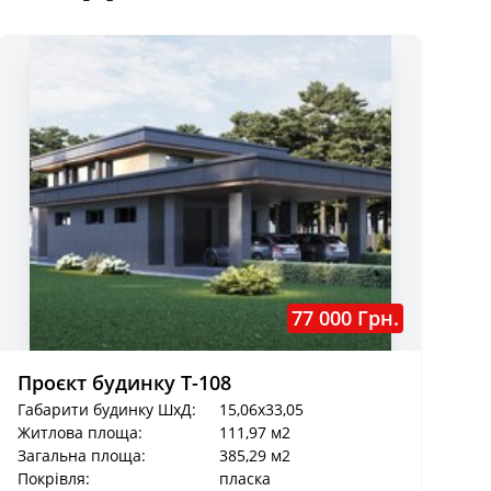
77 000 Грн.
Проєкт будинку Т-108
Габарити будинку ШхД:
15,06x33,05
Житлова площа:
111,97 м2
Загальна площа:
385,29 м2
Покрівля:
пласка