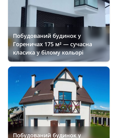
Побудований будинок у
Гореничах 175 м² — сучасна
класика у білому кольорі
Побудований будинок у