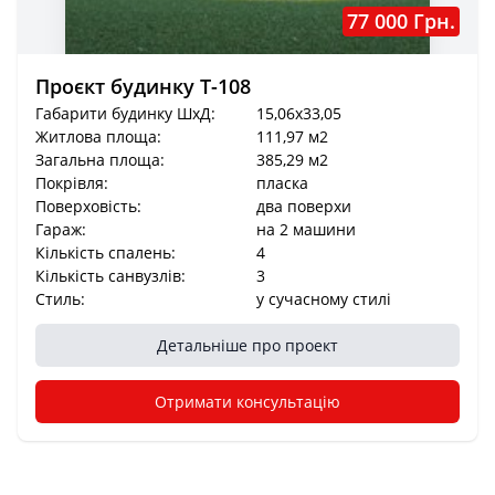
77 000 Грн.
Проєкт будинку Т-108
Габарити будинку ШхД:
15,06x33,05
Житлова площа:
111,97 м2
Загальна площа:
385,29 м2
Покрівля:
пласка
Поверховість:
два поверхи
Гараж:
на 2 машини
Кількість спалень:
4
Кількість санвузлів:
3
Стиль:
у сучасному стилі
Детальніше про проект
Отримати консультацію