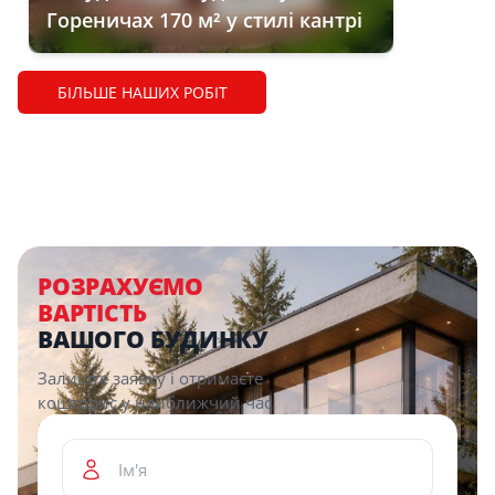
Гореничах 170 м² у стилі кантрі
БІЛЬШЕ НАШИХ РОБІТ
РОЗРАХУЄМО
ВАРТІСТЬ
ВАШОГО БУДИНКУ
Залиште заявку і отримаєте
кошторис у найближчий час.