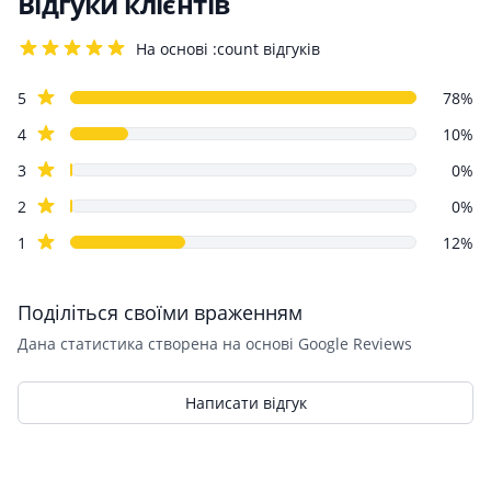
Відгуки клієнтів
На основі :count відгуків
4.2 out of 5 stars
Review data
star reviews
5
78%
star reviews
4
10%
star reviews
3
0%
star reviews
2
0%
star reviews
1
12%
Поділіться своїми враженням
Дана статистика створена на основі Google Reviews
Написати відгук