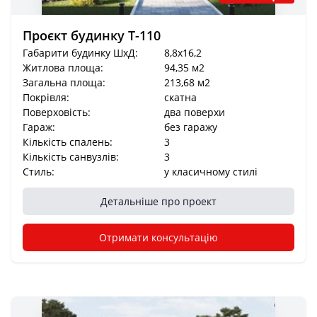
Проєкт будинку Т-110
Габарити будинку ШхД:
8,8x16,2
Житлова площа:
94,35 м2
Загальна площа:
213,68 м2
Покрівля:
скатна
Поверховість:
два поверхи
Гараж:
без гаражу
Кількість спалень:
3
Кількість санвузлів:
3
Стиль:
у класичному стилі
Детальніше про проект
Отримати консультацію