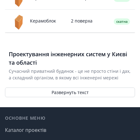
2 поверха
Керамоблок
скатна
Проектування інженерних систем у Києві
та області
Сучасний приватний будинок - це не просто стіни і дах,
а складний організм, в якому всі інженерні мережі
повинні працювати злагоджено і надійно.
Проєктування інженерних систем включає в себе
Развернуть текст
опалення, водопостачання, каналізацію, вентиляцію та
електропостачання. Вони забезпечують комфорт,
Footer
безпеку і зручність проживання. Щоб усі ці системи
функціонували без перебоїв, важливо заздалегідь
ОСНОВНЕ МЕНЮ
продумати їхній устрій.
Каталог проектів
Грамотно виконане проєктування інженерних
комунікацій дає змогу: