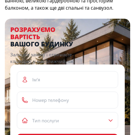
ванною, великою гардеробною та просторим
балконом, а також ще дві спальні та санвузол.
РОЗРАХУЄМО
ВАРТІСТЬ
ВАШОГО БУДИНКУ
Залиште заявку і отримаєте
кошторис у найближчий час.