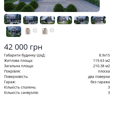
Product information
42 000 грн
Габарити будинку ШхД:
8.9x15
Житлова площа:
119.63 м2
Загальна площа:
210.38 м2
Покрівля:
плоска
Поверховість:
два поверхи
Гараж:
без гаража
Кількість спалень:
3
Кількість санвузлів:
3