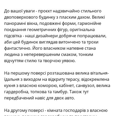
Description
До вашої уваги - проєкт надзвичайно стильного
двоповерхового будинку з пласким дахом. Великі
панорамні вікна, подовжені форми, гармонійне
поєднання геометричних фігур, оригінальна
підсвітка - наші дизайнери добряче попрацювали,
аби цей будинок виглядав витончено та трохи
фантастично. Його власником напевне стана
людина з неперевершеним смаком, тонким
відчуттям стилю та творчою уявою.
На першому поверсі розташована велика вітальня-
їдальня з виходом на відкриту терасу, відокремлена
кухня з власною коморою, кабінет, санвузол, велика
гардеробна, топкова та тамбур. Також тут
передбачений навіс для двох авто.
На другому поверсі - кімната господарів з власною