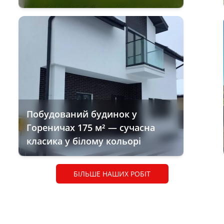
Побудований будинок у
Гореничах 175 м² — сучасна
класика у білому кольорі
БІЛЬШЕ НАШИХ РОБІТ