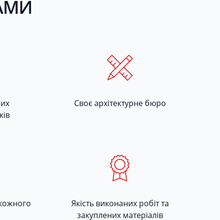
НАМИ
ших
Своє архітектурне бюро
ків
 кожного
Якість виконаних робіт та
закуплених матеріалів