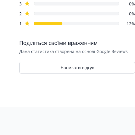
star reviews
3
0%
star reviews
2
0%
star reviews
1
12%
Поділіться своїми враженням
Дана статистика створена на основі Google Reviews
Написати відгук