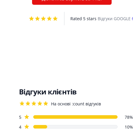
Rated 5 stars
Відгуки GOOGLE
Відгуки клієнтів
На основі :count відгуків
4.2 out of 5 stars
Review data
star reviews
5
78%
star reviews
4
10%