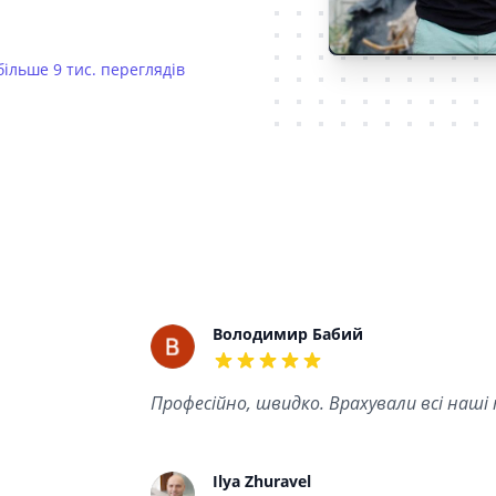
більше 9 тис. переглядів
Recent reviews
Володимир Бабий
5 out of 5 stars
Професійно, швидко. Врахували всі наші
Ilya Zhuravel