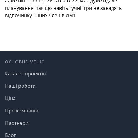
адже він просторий та світлий, має дуже вдале
планування, так що навіть гучні ігри не завадять
відпочинку інших членів сім’ї.
Footer
ОСНОВНЕ МЕНЮ
Каталог проектів
Наші роботи
Ціна
Про компанію
Партнери
Блог