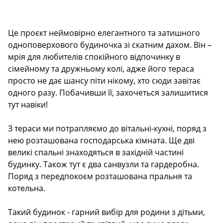
Description
Це проєкт неймовірно елегантного та затишного
одноповерхового будиночка зі скатним дахом. Він –
мрія для любителів спокійного відпочинку в
сімейному та дружньому колі, адже його тераса
просто не дає шансу піти нікому, хто сюди завітає
одного разу. Побачивши її, захочеться залишитися
тут навіки!
З тераси ми потрапляємо до вітальні-кухні, поряд з
нею розташована господарська кімната. Ще дві
великі спальні знаходяться в західній частині
будинку. Також тут є два санвузли та гардеробна.
Поряд з передпокоєм розташована пральня та
котельна.
Такий будинок - гарний вибір для родини з дітьми,