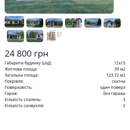
Product information
24 800 грн
Габарити будинку ШхД:
12x15
Житлова площа:
39 м2
Загальна площа:
123.72 м2
Покрівля:
скатна
Поверховість:
один поверх
Гараж:
без гаража
Кількість спалень:
3
Кількість санвузлів:
2