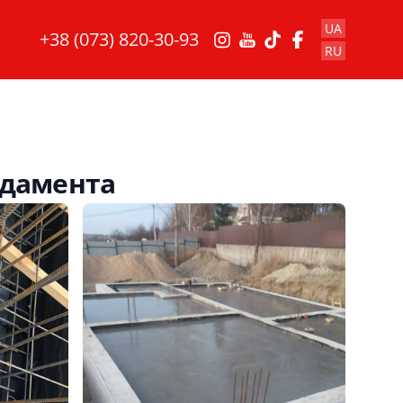
UA
+38 (073) 820-30-93
RU
ндамента