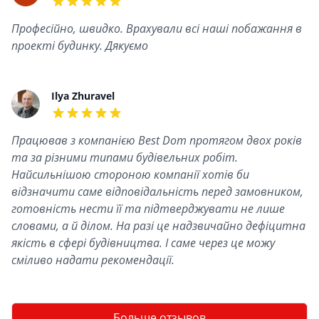
5 out of 5 stars
Професійно, швидко. Врахували всі наші побажання в
проекті будинку. Дякуємо
Ilya Zhuravel
5 out of 5 stars
Працював з компанією Best Dom протягом двох років
та за різними типами будівельних робіт.
Найсильнішою стороною компанії хотів би
відзначити саме відповідальність перед замовником,
готовність нести її та підтверджувати не лише
словами, а й ділом. На разі це надзвичайно дефіцитна
якість в сфері будівництва. І саме через це можу
сміливо надати рекомендації.
Больше отзывов