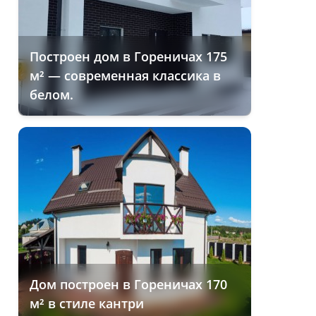
Построен дом в Гореничах 175
м² — современная классика в
белом.
Дом построен в Гореничах 170
м² в стиле кантри