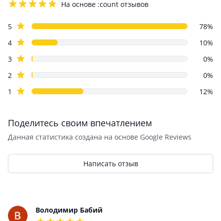
На основе :count отзывов
4.2 out of 5 stars
Review data
star reviews
5
78%
star reviews
4
10%
star reviews
3
0%
star reviews
2
0%
star reviews
1
12%
Поделитесь своим впечатлением
Данная статистика создана на основе Google Reviews
Написать отзыв
Recent reviews
Володимир Бабий