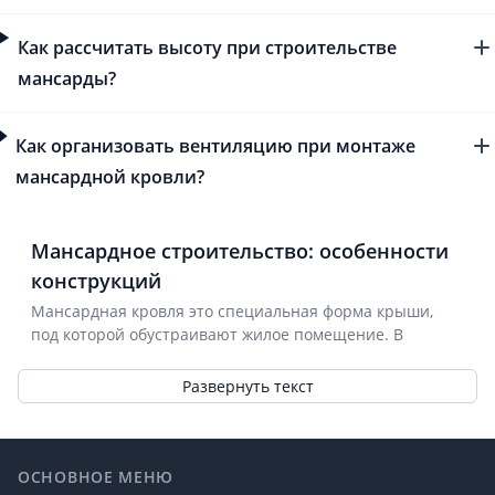
Как рассчитать высоту при строительстве
мансарды?
Как организовать вентиляцию при монтаже
мансардной кровли?
Мансардное строительство: особенности
конструкций
Мансардная кровля это специальная форма крыши,
под которой обустраивают жилое помещение. В
отличие от обычной чердачной кровли, где
пространство используется только для хранения,
Развернуть текст
мансарда позволяет создать полноценную комнату:
спальню, детскую, кабинет или зону отдыха.
Footer
Такой подход особенно популярен в частном секторе
ОСНОВНОЕ МЕНЮ
это способ увеличить жилую площадь без расширения