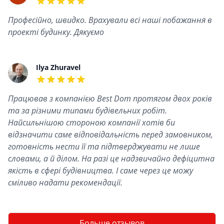
5 out of 5 stars
Професійно, швидко. Врахували всі наші побажання в
проекті будинку. Дякуємо
Ilya Zhuravel
5 out of 5 stars
Працював з компанією Best Dom протягом двох років
та за різними типами будівельних робіт.
Найсильнішою стороною компанії хотів би
відзначити саме відповідальність перед замовником,
готовність нести її та підтверджувати не лише
словами, а й ділом. На разі це надзвичайно дефіцитна
якість в сфері будівництва. І саме через це можу
сміливо надати рекомендації.
Больше отзывов