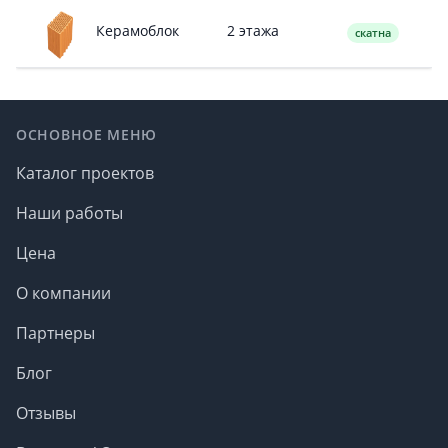
2 этажа
Керамоблок
скатна
Footer
ОСНОВНОЕ МЕНЮ
Каталог проектов
Наши работы
Цена
О компании
Партнеры
Блог
Отзывы