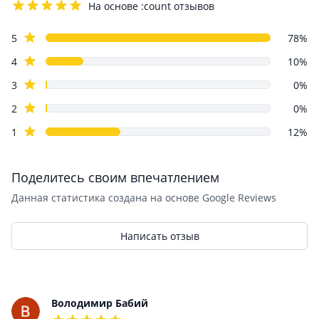
На основе :count отзывов
4.2 out of 5 stars
Review data
star reviews
5
78%
star reviews
4
10%
star reviews
3
0%
star reviews
2
0%
star reviews
1
12%
Поделитесь своим впечатлением
Данная статистика создана на основе Google Reviews
Написать отзыв
Recent reviews
Володимир Бабий