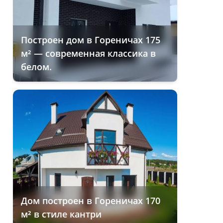
Построен дом в Гореничах 175
м² — современная классика в
белом.
Дом построен в Гореничах 170
м² в стиле кантри