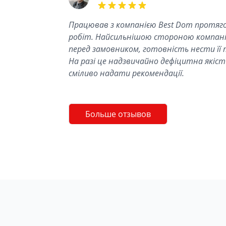
5 out of 5 stars
Працював з компанією Best Dom протяго
робіт. Найсильнішою стороною компанії
перед замовником, готовність нести її 
На разі це надзвичайно дефіцитна якість
сміливо надати рекомендації.
Больше отзывов