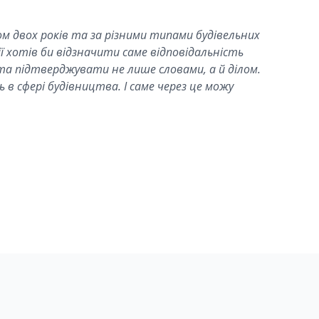
м двох років та за різними типами будівельних
 хотів би відзначити саме відповідальність
та підтверджувати не лише словами, а й ділом.
 в сфері будівництва. І саме через це можу