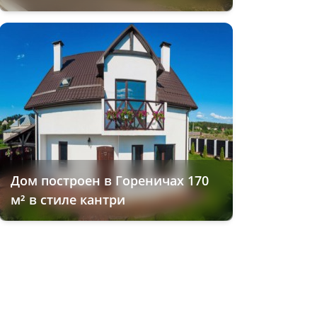
Дом построен в Гореничах 170
м² в стиле кантри