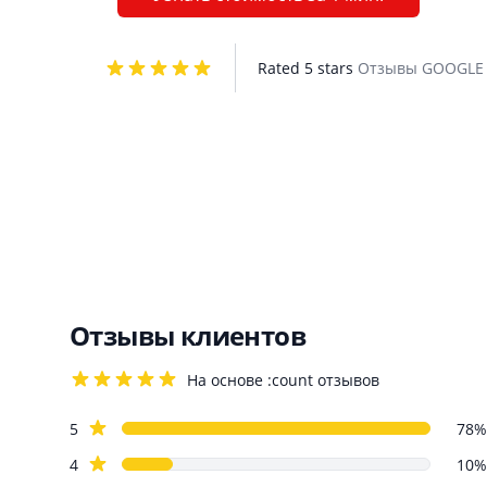
Rated 5 stars
Отзывы GOOGL
Отзывы клиентов
На основе :count отзывов
4.2 out of 5 stars
Review data
star reviews
5
78%
star reviews
4
10%