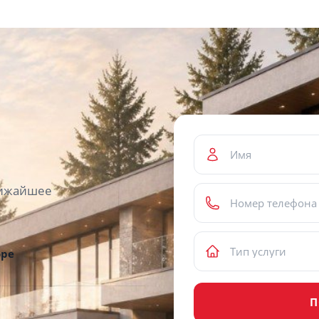
ближайшее
оре
П