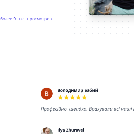
E
более 9 тыс. просмотров
Recent reviews
Володимир Бабий
5 out of 5 stars
Професійно, швидко. Врахували всі наші
Ilya Zhuravel