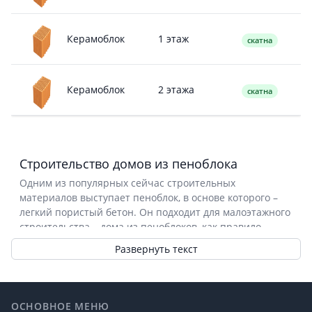
1 этаж
Керамоблок
скатна
2 этажа
Керамоблок
скатна
Строительство домов из пеноблока
Одним из популярных сейчас строительных
материалов выступает пеноблок, в основе которого –
легкий пористый бетон. Он подходит для малоэтажного
строительства – дома из пеноблоков
, как правило,
максимум двухэтажные. Это делает материал
Развернуть текст
идеальным для коттеджей, дач и других типов частных
домов, к тому же возведение зданий из него
сравнительно быстрое.
Footer
Основные компоненты пеноблока – цемент, песок, вода
ОСНОВНОЕ МЕНЮ