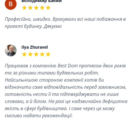
Recent reviews
Володимир Бабий
5 out of 5 stars
Професійно, швидко. Врахували всі наші побажання в
проекті будинку. Дякуємо
Ilya Zhuravel
5 out of 5 stars
Працював з компанією Best Dom протягом двох років
та за різними типами будівельних робіт.
Найсильнішою стороною компанії хотів би
відзначити саме відповідальність перед замовником,
готовність нести її та підтверджувати не лише
словами, а й ділом. На разі це надзвичайно дефіцитна
якість в сфері будівництва. І саме через це можу
сміливо надати рекомендації.