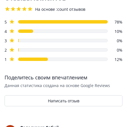
На основе :count отзывов
4.2 out of 5 stars
Review data
star reviews
5
78%
star reviews
4
10%
star reviews
3
0%
star reviews
2
0%
star reviews
1
12%
Поделитесь своим впечатлением
Данная статистика создана на основе Google Reviews
Написать отзыв