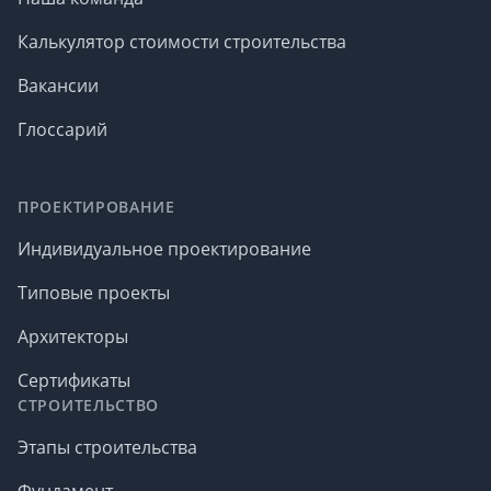
Отличная теплоизоляция, что особенно актуально
Калькулятор стоимости строительства
с учетом тенденции на экономию энергии. За счет
пористости и пузырьков внутри блоки хорошо
Вакансии
удерживают тепло, не допуская его большой
потери. Поэтому зимой дома из газобетона в Киеве
Глоссарий
нужно будет меньше отапливать, а летом вы
сэкономите на кондиционировании помещения.
Небольшой вес. Искусственный камень намного
ПРОЕКТИРОВАНИЕ
легче кирпича благодаря пористой структуре,
поэтому он не создает значительной нагрузки на
Индивидуальное проектирование
основание – можно укладывать облегченный
фундамент.
Типовые проекты
Огнеупорность. Этот материал относится к классу
Архитекторы
негорючих – он не поддерживает горение и не
воспламеняется самостоятельно, поэтому дом из
Сертификаты
газоблока в Киеве полностью соответствует
СТРОИТЕЛЬСТВО
требованиям пожарной безопасности. Воздействие
открытого огня стены такого здания выдержат
Этапы строительства
более 3 часов.
Фундамент
Устойчивость к морозам. Хотя зимы в Украине из-