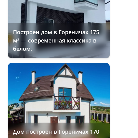
Построен дом в Гореничах 175
м² — современная классика в
белом.
Дом построен в Гореничах 170