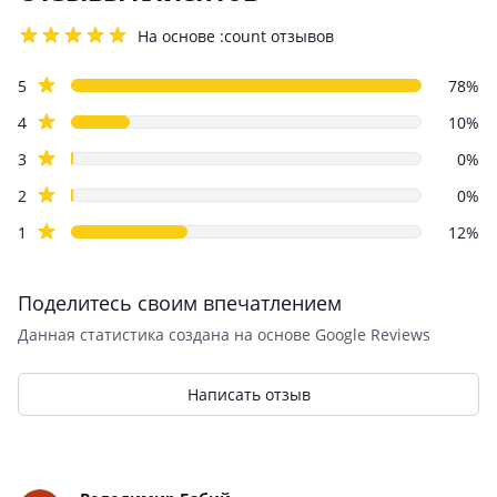
На основе :count отзывов
4.2 out of 5 stars
Review data
star reviews
5
78%
star reviews
4
10%
star reviews
3
0%
star reviews
2
0%
star reviews
1
12%
Поделитесь своим впечатлением
Данная статистика создана на основе Google Reviews
Написать отзыв