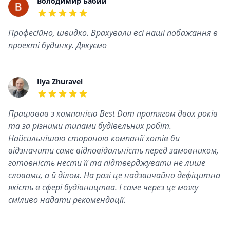
Recent reviews
Володимир Бабий
5 out of 5 stars
Професійно, швидко. Врахували всі наші побажання в
проекті будинку. Дякуємо
Ilya Zhuravel
5 out of 5 stars
Працював з компанією Best Dom протягом двох років
та за різними типами будівельних робіт.
Найсильнішою стороною компанії хотів би
відзначити саме відповідальність перед замовником,
готовність нести її та підтверджувати не лише
словами, а й ділом. На разі це надзвичайно дефіцитна
якість в сфері будівництва. І саме через це можу
сміливо надати рекомендації.