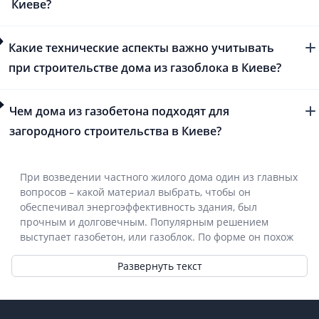
Киеве?
Какие технические аспекты важно учитывать
при строительстве дома из газоблока в Киеве?
Чем дома из газобетона подходят для
загородного строительства в Киеве?
При возведении частного жилого дома один из главных
вопросов – какой материал выбрать, чтобы он
обеспечивал энергоэффективность здания, был
прочным и долговечным. Популярным решением
выступает газобетон, или газоблок. По форме он похож
на стандартный кирпич, однако размеры элементов
Развернуть текст
больше, а еще у него пористая структура. Материал
производится из смеси цемента, песка, воды,
алюминиевой пудры и извести, которые берутся в
Footer
строго определенных пропорциях. Он получается