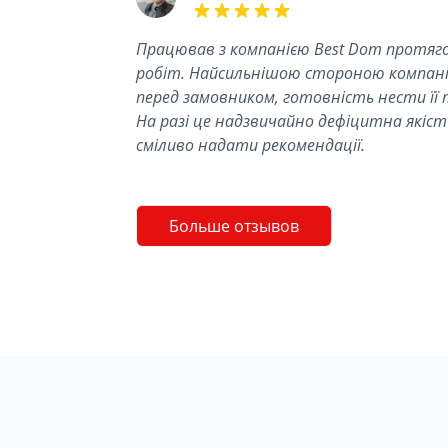
5 out of 5 stars
Працював з компанією Best Dom протяго
робіт. Найсильнішою стороною компанії
перед замовником, готовність нести її 
На разі це надзвичайно дефіцитна якість
сміливо надати рекомендації.
Больше отзывов