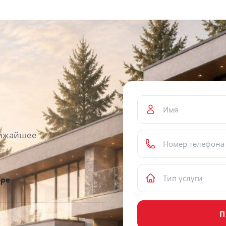
ближайшее
оре
П