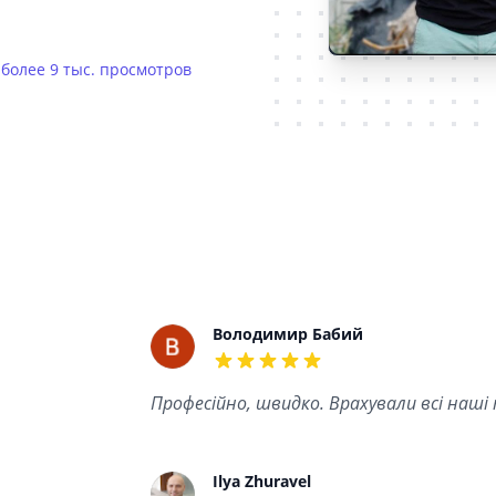
E
более 9 тыс. просмотров
Recent reviews
Володимир Бабий
5 out of 5 stars
Професійно, швидко. Врахували всі наші
Ilya Zhuravel