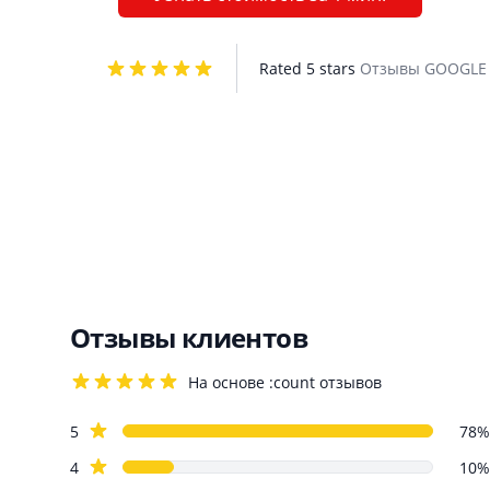
Rated 5 stars
Отзывы GOOGL
Отзывы клиентов
На основе :count отзывов
4.2 out of 5 stars
Review data
star reviews
5
78%
star reviews
4
10%