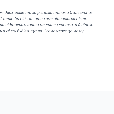
м двох років та за різними типами будівельних
 хотів би відзначити саме відповідальність
та підтверджувати не лише словами, а й ділом.
 в сфері будівництва. І саме через це можу