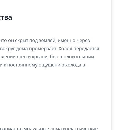
ства
 что он скрыт под землей, именно через
т вокруг дома промерзает. Холод передается
плении стен и крыши, без теплоизоляции
и и к постоянному ощущению холода в
 варианта: модульные дома и классические