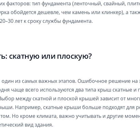
ких факторов: тип фундамента (ленточный, свайный, плит
урка обойдется дешевле, чем камень или клинкер), а та
 20–30 лет к сроку службы фундамента.
ь: скатную или плоскую?
 один из самых важных этапов. Ошибочное решение на 
одня чаще всего используются два типа крыш скатные и п
Выбор между скатной и плоской крышей зависит от многи
крыши. Например, скатные крыши больше подходят для р
м. Но кроме климата, важно учитывать и другие момент
тический вид здания.