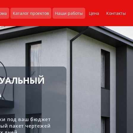
ома
Каталог проектов
Наши работы
Цена
Контакты
УАЛЬНЫЙ
А
ки под ваш бюджет
ный пакет чертежей
х дней.