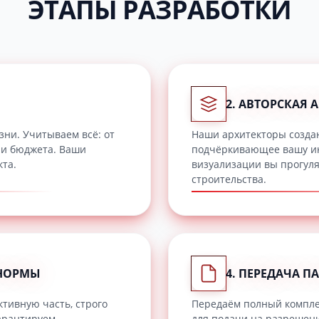
ЭТАПЫ РАЗРАБОТКИ
2. АВТОРСКАЯ 
зни. Учитываем всё: от
Наши архитекторы созда
 и бюджета. Ваши
подчёркивающее вашу ин
кта.
визуализации вы прогуля
строительства.
 НОРМЫ
4. ПЕРЕДАЧА ПА
тивную часть, строго
Передаём полный комплек
арантируем
для подачи на разрешени