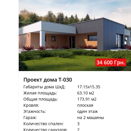
34 600 Грн.
Проект дома T-030
Габариты дома ШхД:
17.15x15.35
Жилая площадь:
63.10 м2
Общая площадь:
173.91 м2
Кровля:
плоская
Этажность:
один этаж
Гараж:
на 2 машины
Количество спален:
3
Количество санузлов:
2