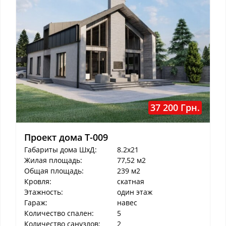
37 200 Грн.
Проект дома T-009
Габариты дома ШхД:
8.2x21
Жилая площадь:
77,52 м2
Общая площадь:
239 м2
Кровля:
скатная
Этажность:
один этаж
Гараж:
навес
Количество спален:
5
Количество санузлов:
2