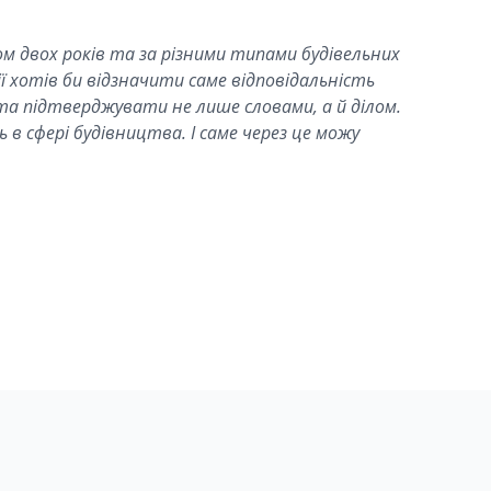
м двох років та за різними типами будівельних
 хотів би відзначити саме відповідальність
та підтверджувати не лише словами, а й ділом.
 в сфері будівництва. І саме через це можу