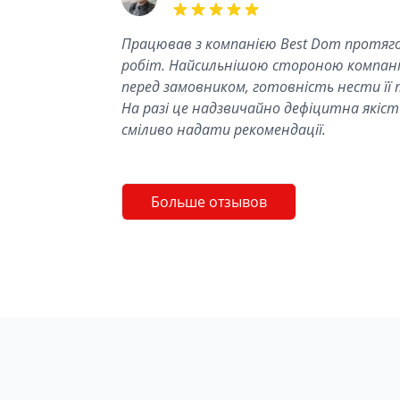
5 out of 5 stars
Працював з компанією Best Dom протяго
робіт. Найсильнішою стороною компанії
перед замовником, готовність нести її 
На разі це надзвичайно дефіцитна якість
сміливо надати рекомендації.
Больше отзывов