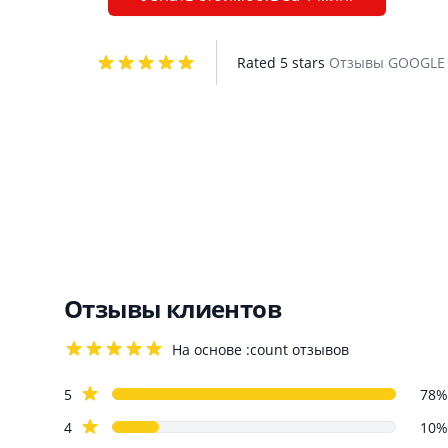
Rated 5 stars
Отзывы GOOGL
Отзывы клиентов
На основе :count отзывов
4.2 out of 5 stars
Review data
star reviews
5
78%
star reviews
4
10%