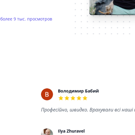
E
более 9 тыс. просмотров
Recent reviews
Володимир Бабий
5 out of 5 stars
Професійно, швидко. Врахували всі наші
Ilya Zhuravel