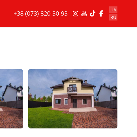
UA
+38 (073) 820-30-93
RU