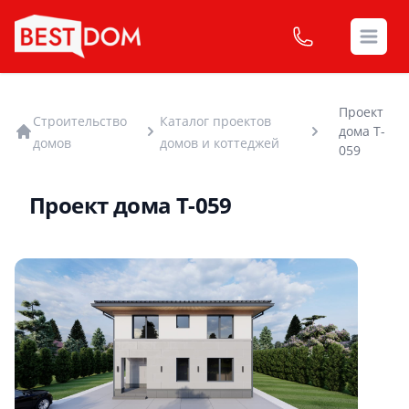
Open
Проект
Строительство
Каталог проектов
дома T-
домов
домов и коттеджей
059
Проект дома T-059