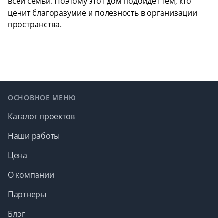
всей семьи. Поэтому этот дом подойдет тем, кто
ценит благоразумие и полезность в организации
пространства.
Footer
ОСНОВНОЕ МЕНЮ
Каталог проектов
Наши работы
Цена
О компании
Партнеры
Блог