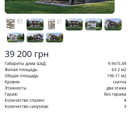
Product information
39 200 грн
Габариты дома ШхД:
9.9х15.49
Жилая площадь:
63.2 м2
Общая площадь:
196.11 м2
Кровля:
cкатна
Этажность:
два этажа
Гараж:
без гаража
Количество спален:
4
Количество санузлов:
3