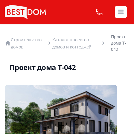
Open
Проект
Строительство
Каталог проектов
дома T-
домов
домов и коттеджей
042
Проект дома T-042