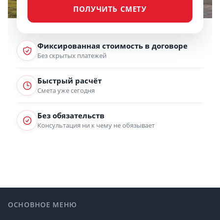
ПОЛУЧИТЬ СМЕТУ
Фиксированная стоимость в договоре
Без скрытых платежей
Быстрый расчёт
Смета уже сегодня
Без обязательств
Консультация ни к чему не обязывает
Footer
ОСНОВНОЕ МЕНЮ