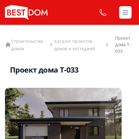
Open
Проект
Строительство
Каталог проектов
дома T-
домов
домов и коттеджей
033
Проект дома T-033