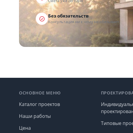
Смета уже сегодня
Без обязательств
Консультация ни к чему не обязывает
Footer
ОСНОВНОЕ МЕНЮ
ПРОЕКТИРОВ
Каталог проектов
Индивидуаль
проектирова
Наши работы
Типовые про
Цена