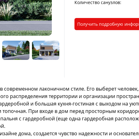
Количество санузлов:
Получить подробную инфо
а в современном лаконичном стиле. Его выберет челове
рого распределения территории и организации простран
ардеробной и большая кухня-гостиная с выходом на уютн
и топочная. При входе в дом перед просторным коридо
пальня с гардеробной (еще одна гардеробная расположе
ой.
айне дома, создается чувство надежности и основательн