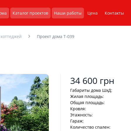
ома
Каталог проектов
Наши работы
Цена
Контакты
Проект дома T-039
 коттеджей
Product information
34 600 грн
Габариты дома ШхД:
Жилая площадь:
Общая площадь:
Кровля:
Этажность:
Гараж:
Количество спален: