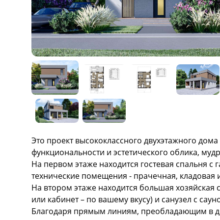
Description
Это проект высококлассного двухэтажного дом
функциональности и эстетического облика, муд
На первом этаже находится гостевая спальня с г
технические помещения - прачечная, кладовая 
На втором этаже находится большая хозяйская с
или кабинет – по вашему вкусу) и санузел с саун
Благодаря прямым линиям, преобладающим в диз