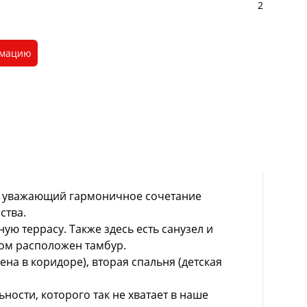
2
рмацию
к, уважающий гармоничное сочетание
ства.
ую террасу. Также здесь есть санузел и
ром расположен тамбур.
на в коридоре), вторая спальня (детская
ости, которого так не хватает в наше