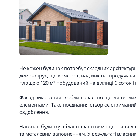
Description
Не кожен будинок потребує складних архітектур
демонструє, що комфорт, надійність і продуман
площею 120 м² побудований на ділянці 6 соток і
Фасад виконаний із облицювальної цегли теплих
елементами. Таке поєднання створює стриманий 
оздоблення.
Навколо будинку облаштовано вимощення та дор
та металевим заповненням. У результаті власни