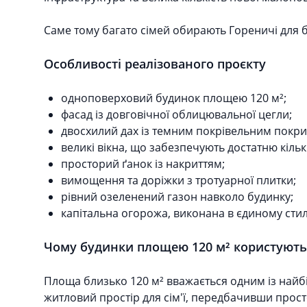
Саме тому багато сімей обирають Гореничі для б
Особливості реалізованого проєкту
одноповерховий будинок площею 120 м²;
фасад із довговічної облицювальної цегли;
двосхилий дах із темним покрівельним покри
великі вікна, що забезпечують достатню кільк
просторий ґанок із накриттям;
вимощення та доріжки з тротуарної плитки;
рівний озеленений газон навколо будинку;
капітальна огорожа, виконана в єдиному стил
Чому будинки площею 120 м² користують
Площа близько 120 м² вважається одним із найб
житловий простір для сім'ї, передбачивши прост