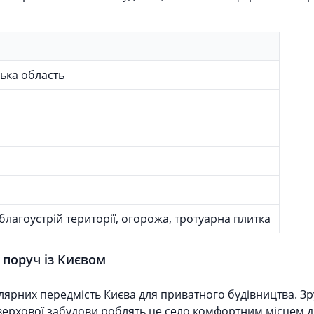
ська область
благоустрій території, огорожа, тротуарна плитка
поруч із Києвом
ярних передмість Києва для приватного будівництва. Зр
поверхової забудови роблять це село комфортним місцем 