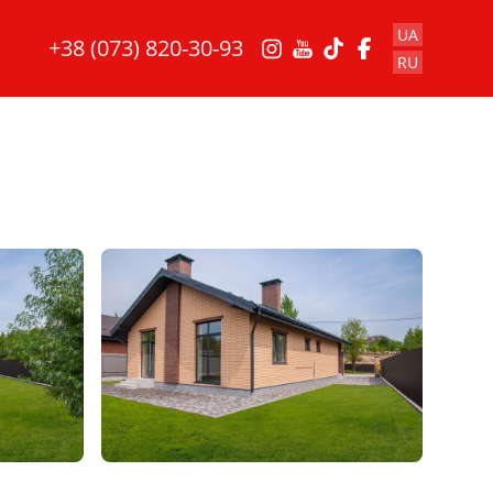
UA
+38 (073) 820-30-93
RU