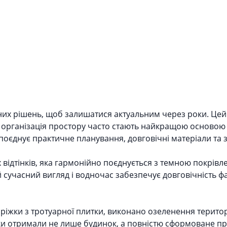
них рішень, щоб залишатися актуальним через роки. Цей 
а організація простору часто стають найкращою основою
 поєднує практичне планування, довговічні матеріали та 
 відтінків, яка гармонійно поєднується з темною покрів
сучасний вигляд і водночас забезпечує довговічність ф
іжки з тротуарної плитки, виконано озеленення територ
ки отримали не лише будинок, а повністю сформоване п