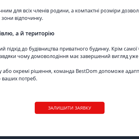
ним для всіх членів родини, а компактні розміри дозво
о зони відпочинку.
влю, а й територію
 підхід до будівництва приватного будинку. Крім самої б
авдяки чому домоволодіння має завершений вигляд уже 
у або окремі рішення, команда BestDom допоможе адапт
о ваших потреб.
ЗАЛИШИТИ ЗАЯВКУ