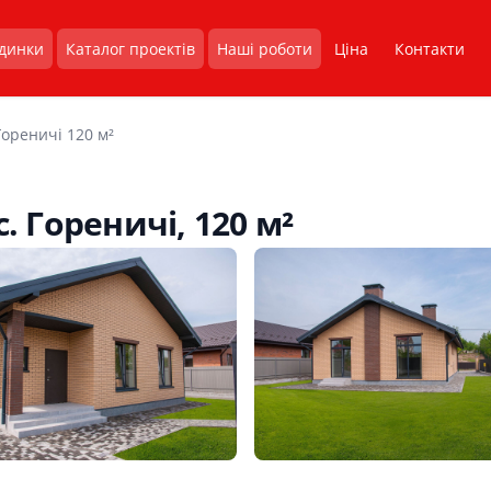
удинки
Каталог проектів
Наші роботи
Ціна
Контакти
Гореничі 120 м²
 Гореничі, 120 м²