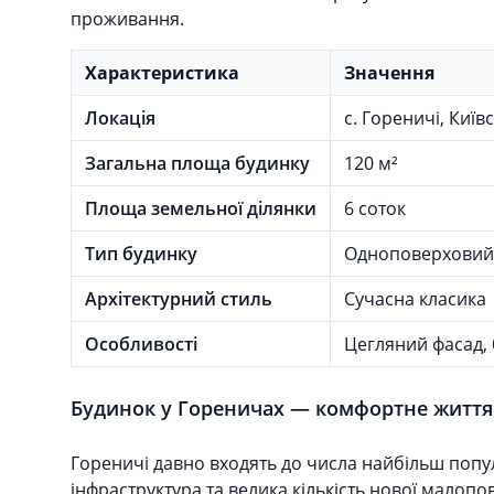
проживання.
Характеристика
Значення
Локація
с. Гореничі, Київ
Загальна площа будинку
120 м²
Площа земельної ділянки
6 соток
Тип будинку
Одноповерховий
Архітектурний стиль
Сучасна класика
Особливості
Цегляний фасад, 
Будинок у Гореничах — комфортне життя 
Гореничі давно входять до числа найбільш попул
інфраструктура та велика кількість нової мало