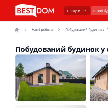
Послуги
Готові б
Наші роботи
Побудований будинок с. 
Головна
Побудований будинок у с.