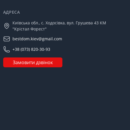
АДРЕСА
Київська обл., с. Ходосівка, вул. Грушева 43 КМ
"Крістал Форест"
bestdom.kiev@gmail.com
+38 (073) 820-30-93
Замовити дзвінок