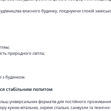
удівництва власного будинку, поєднуючи спокій замісько
ттям;
ість природного світла;
і з будинком.
ся стабільним попитом
ільш універсальних форматів для постійного проживанн
ору кухню-вітальню, окремі спальні, санвузли та техніч