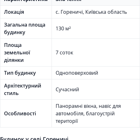
Локація
с. Гореничі, Київська область
Загальна площа
130 м²
будинку
Площа
земельної
7 соток
ділянки
Тип будинку
Одноповерховий
Архітектурний
Сучасний
стиль
Панорамні вікна, навіс для
Особливості
автомобіля, благоустрій
території
Будинок у селі Гореничі