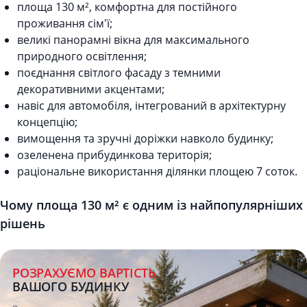
площа 130 м², комфортна для постійного
проживання сім'ї;
великі панорамні вікна для максимального
природного освітлення;
поєднання світлого фасаду з темними
декоративними акцентами;
навіс для автомобіля, інтегрований в архітектурну
концепцію;
вимощення та зручні доріжки навколо будинку;
озеленена прибудинкова територія;
раціональне використання ділянки площею 7 соток.
Чому площа 130 м² є одним із найпопулярніших
рішень
РОЗРАХУЄМО ВАРТІСТЬ
ВАШОГО БУДИНКУ