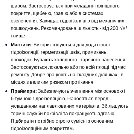
шаром. Застосовується при укладанні фінішного 
покриття, щебеню, гравію або в системах 
озеленення. Захищає гідроізоляцію від механічних 
пошкоджень. Рекомендована щільність - від 200 г/м² 
і вище.
Мастики: 
Використовуються для додаткової 
гідроізоляції, герметизації швів, примикань і 
проходок. Бувають холодного і гарячого нанесення. 
Застосовуються локально або по всій площі під час 
ремонту. Добре працюють на складних ділянках і в 
місцях з великим ризиком протікання.
Праймери: 
Забезпечують зчеплення між основою і 
бітумною гідроізоляцією. Наносяться перед 
укладанням наплавлюваних матеріалів. Збільшують 
термін служби покрівлі та покращують адгезію. 
Підбирати потрібно строго сумісні з основним 
гідроізоляційним покриттям.