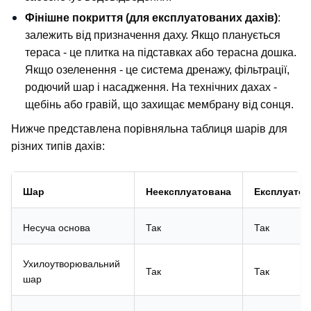
Фінішне покриття (для експлуатованих дахів)
: 
залежить від призначення даху. Якщо планується 
тераса - це плитка на підставках або терасна дошка. 
Якщо озеленення - це система дренажу, фільтрації, 
родючий шар і насадження. На технічних дахах - 
щебінь або гравій, що захищає мембрану від сонця.
Нижче представлена порівняльна таблиця шарів для 
різних типів дахів:
Шар
Неексплуатована
Експлуатов
Несуча основа
Так
Так
Ухилоутворювальний 
Так
Так
шар