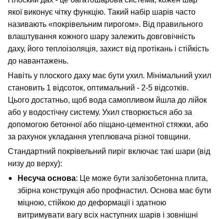
якої виконує чітку функцію. Такий набір шарів часто 
називають «покрівельним пирогом». Від правильного 
влаштування кожного шару залежить довговічність 
даху, його теплоізоляція, захист від протікань і стійкість 
до навантажень.
Навіть у плоского даху має бути ухил. Мінімальний ухил 
становить 1 відсоток, оптимальний - 2-5 відсотків. 
Цього достатньо, щоб вода самопливом йшла до лійок 
або у водостічну систему. Ухил створюється або за 
допомогою бетонної або піщано-цементної стяжки, або 
за рахунок укладання утеплювача різної товщини.
Стандартний покрівельний пиріг включає такі шари (від 
низу до верху):
Несуча основа
: Це може бути залізобетонна плита, 
збірна конструкція або профнастил. Основа має бути 
міцною, стійкою до деформації і здатною 
витримувати вагу всіх наступних шарів і зовнішні 