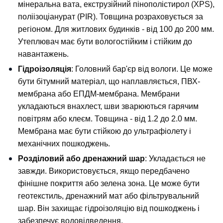
мінеральна вата, екструзійний пінополістирол (XPS), 
поліізоціанурат (PIR). Товщина розраховується за 
регіоном. Для житлових будинків - від 100 до 200 мм. 
Утеплювач має бути вологостійким і стійким до 
навантажень.
Гідроізоляція
: Головний бар'єр від вологи. Це може 
бути бітумний матеріал, що наплавляється, ПВХ-
мембрана або ЕПДМ-мембрана. Мембрани 
укладаються внахлест, шви зварюються гарячим 
повітрям або клеєм. Товщина - від 1.2 до 2.0 мм. 
Мембрана має бути стійкою до ультрафіолету і 
механічних пошкоджень.
Розділовий або дренажний шар
: Укладається не 
завжди. Використовується, якщо передбачено 
фінішне покриття або зелена зона. Це може бути 
геотекстиль, дренажний мат або фільтрувальний 
шар. Він захищає гідроізоляцію від пошкоджень і 
забезпечує водовідведення.