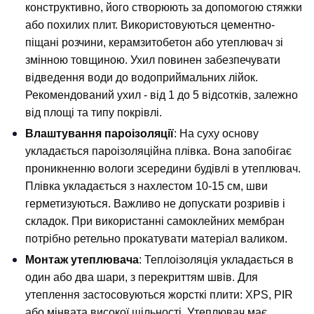
конструктивно, його створюють за допомогою стяжки 
або похилих плит. Використовуються цементно-
піщані розчини, керамзитобетон або утеплювач зі 
змінною товщиною. Ухил повинен забезпечувати 
відведення води до водоприймальних лійок. 
Рекомендований ухил - від 1 до 5 відсотків, залежно 
від площі та типу покрівлі.
Влаштування пароізоляції
: На суху основу 
укладається пароізоляційна плівка. Вона запобігає 
проникненню вологи зсередини будівлі в утеплювач. 
Плівка укладається з нахлестом 10-15 см, шви 
герметизуються. Важливо не допускати розривів і 
складок. При використанні самоклейних мембран 
потрібно ретельно прокатувати матеріал валиком.
Монтаж утеплювача
: Теплоізоляція укладається в 
один або два шари, з перекриттям швів. Для 
утеплення застосовуються жорсткі плити: XPS, PIR 
або мінвата високої щільності. Утеплювач має 