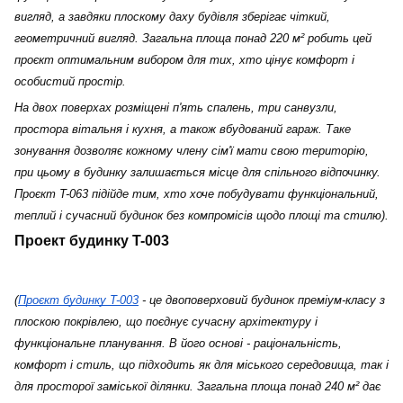
вигляд, а завдяки плоскому даху будівля зберігає чіткий, 
геометричний вигляд. Загальна площа понад 220 м² робить цей 
проєкт оптимальним вибором для тих, хто цінує комфорт і 
особистий простір.
На двох поверхах розміщені п'ять спалень, три санвузли, 
простора вітальня і кухня, а також вбудований гараж. Таке 
зонування дозволяє кожному члену сім'ї мати свою територію, 
при цьому в будинку залишається місце для спільного відпочинку. 
Проєкт T-063 підійде тим, хто хоче побудувати функціональний, 
теплий і сучасний будинок без компромісів щодо площі та стилю).
Проект будинку T-003
(
Проєкт будинку T-003
 - це двоповерховий будинок преміум-класу з 
плоскою покрівлею, що поєднує сучасну архітектуру і 
функціональне планування. В його основі - раціональність, 
комфорт і стиль, що підходить як для міського середовища, так і 
для просторої заміської ділянки. Загальна площа понад 240 м² дає 