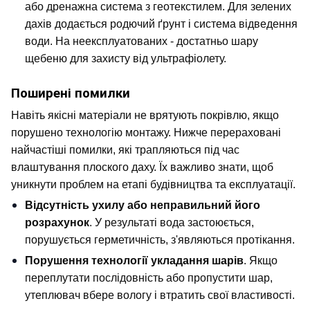
або дренажна система з геотекстилем. Для зелених 
дахів додається родючий ґрунт і система відведення 
води. На неексплуатованих - достатньо шару 
щебеню для захисту від ультрафіолету.
Поширені помилки
Навіть якісні матеріали не врятують покрівлю, якщо 
порушено технологію монтажу. Нижче перераховані 
найчастіші помилки, які трапляються під час 
влаштування плоского даху. Їх важливо знати, щоб 
уникнути проблем на етапі будівництва та експлуатації.
Відсутність ухилу або неправильний його 
розрахунок
. У результаті вода застоюється, 
порушується герметичність, з'являються протікання.
Порушення технології укладання шарів
. Якщо 
переплутати послідовність або пропустити шар, 
утеплювач вбере вологу і втратить свої властивості.