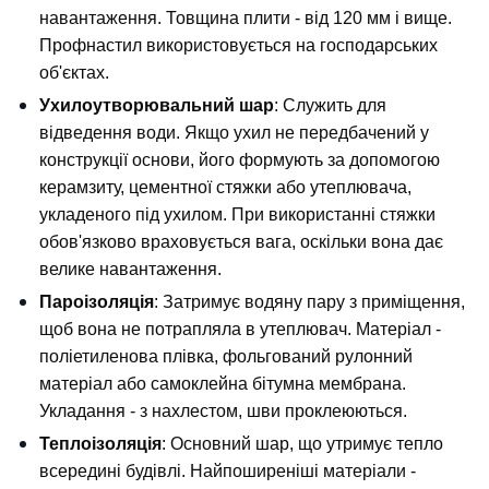
навантаження. Товщина плити - від 120 мм і вище. 
Профнастил використовується на господарських 
об'єктах.
Ухилоутворювальний шар
: Служить для 
відведення води. Якщо ухил не передбачений у 
конструкції основи, його формують за допомогою 
керамзиту, цементної стяжки або утеплювача, 
укладеного під ухилом. При використанні стяжки 
обов'язково враховується вага, оскільки вона дає 
велике навантаження.
Пароізоляція
: Затримує водяну пару з приміщення, 
щоб вона не потрапляла в утеплювач. Матеріал - 
поліетиленова плівка, фольгований рулонний 
матеріал або самоклейна бітумна мембрана. 
Укладання - з нахлестом, шви проклеюються.
Теплоізоляція
: Основний шар, що утримує тепло 
всередині будівлі. Найпоширеніші матеріали - 