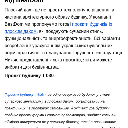
від BestDom
Плоский дах - це не просто технологічне рішення, а 
частина архітектурного образу будинку. У компанії 
BestDom ми пропонуємо готові 
проєкти будинків із 
плоским дахом
, які поєднують сучасний стиль, 
функціональність та енергоефективність. Всі варіанти 
розроблені з урахуванням українських будівельних 
норм, практичності планування і зручності експлуатації. 
Нижче представлені кілька проєктів, які ви можете 
вибрати для будівництва.
Проект будинку T-030
(
Проєкт будинку T-030
 - це одноповерховий будинок у стилі 
сучасного мінімалізму з плоским дахом, орієнтований на 
практичних і вимогливих замовників. Архітектура будинку 
поєднує прості форми і грамотну геометрію, завдяки чому він 
відмінно вписується як у заміську ділянку, так і в організоване 