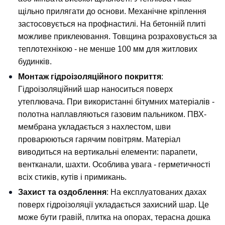
щільно прилягати до основи. Механічне кріплення 
застосовується на профнастилі. На бетонній плиті 
можливе приклеювання. Товщина розраховується за 
теплотехнікою - не менше 100 мм для житлових 
будинків.
Монтаж гідроізоляційного покриття
: 
Гідроізоляційний шар наноситься поверх 
утеплювача. При використанні бітумних матеріалів - 
полотна наплавляються газовим пальником. ПВХ-
мембрана укладається з нахлестом, шви 
проварюються гарячим повітрям. Матеріал 
виводиться на вертикальні елементи: парапети, 
вентканали, шахти. Особлива увага - герметичності 
всіх стиків, кутів і примикань.
Захист та оздоблення
: На експлуатованих дахах 
поверх гідроізоляції укладається захисний шар. Це 
може бути гравій, плитка на опорах, терасна дошка 