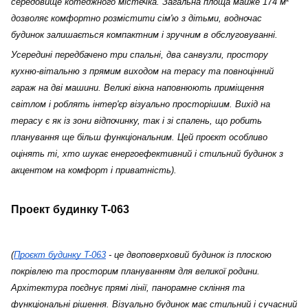
середовище котеджного містечка. Загальна площа майже 174 м² 
дозволяє комфортно розмістити сім'ю з дітьми, водночас 
будинок залишається компактним і зручним в обслуговуванні.
Усередині передбачено три спальні, два санвузли, простору 
кухню-вітальню з прямим виходом на терасу та повноцінний 
гараж на дві машини. Великі вікна наповнюють приміщення 
світлом і роблять інтер'єр візуально просторішим. Вихід на 
терасу є як із зони відпочинку, так і зі спалень, що робить 
планування ще більш функціональним. Цей проєкт особливо 
оцінять ті, хто шукає енергоефективний і стильний будинок з 
акцентом на комфорт і приватність).
Проект будинку T-063
(
Проєкт будинку T-063
 - це двоповерховий будинок із плоскою 
покрівлею та просторим плануванням для великої родини. 
Архітектура поєднує прямі лінії, панорамне скління та 
функціональні рішення. Візуально будинок має стильний і сучасний 