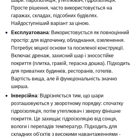
шари: пароізоляція, утеплювач, гідроізоляція. 
Просте рішення, часто використовується на 
гаражах, складах, підсобних будівлях. 
Найдоступніший варіант за ціною.
Експлуатована
: Використовується як повноцінний 
простір: для відпочинку, обладнання, озеленення. 
Потребує міцної основи та посиленої конструкції. 
Включає дренаж, захисний шар і зносостійке 
покриття (плитка, гравій, терасна дошка). Підходить 
для приватних будинків, ресторанів, готелів. 
Вартість вища, але й функціональність значно 
ширша.
Інверсійна
: Відрізняється тим, що шари 
розташовуються у зворотному порядку: спочатку 
гідроізоляція, потім утеплювач і зверху фінішне 
покриття. Це захищає гідроізоляцію від сонця, 
вологи і перепадів температур. Підходить для 
складних об'єктів з високими навантаженнями - 