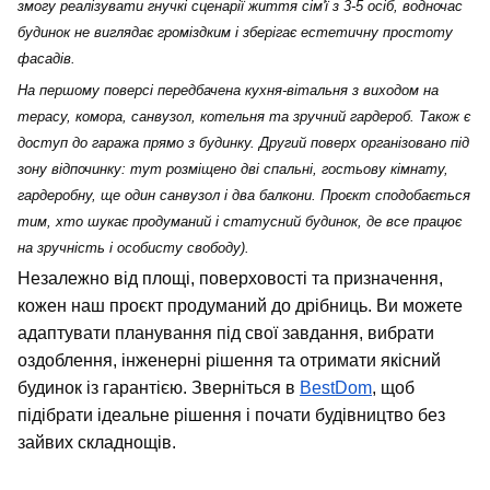
змогу реалізувати гнучкі сценарії життя сім'ї з 3-5 осіб, водночас 
будинок не виглядає громіздким і зберігає естетичну простоту 
фасадів.
На першому поверсі передбачена кухня-вітальня з виходом на 
терасу, комора, санвузол, котельня та зручний гардероб. Також є 
доступ до гаража прямо з будинку. Другий поверх організовано під 
зону відпочинку: тут розміщено дві спальні, гостьову кімнату, 
гардеробну, ще один санвузол і два балкони. Проєкт сподобається 
тим, хто шукає продуманий і статусний будинок, де все працює 
на зручність і особисту свободу).
Незалежно від площі, поверховості та призначення, 
кожен наш проєкт продуманий до дрібниць. Ви можете 
адаптувати планування під свої завдання, вибрати 
оздоблення, інженерні рішення та отримати якісний 
будинок із гарантією. Зверніться в 
BestDom
, щоб 
підібрати ідеальне рішення і почати будівництво без 
зайвих складнощів.