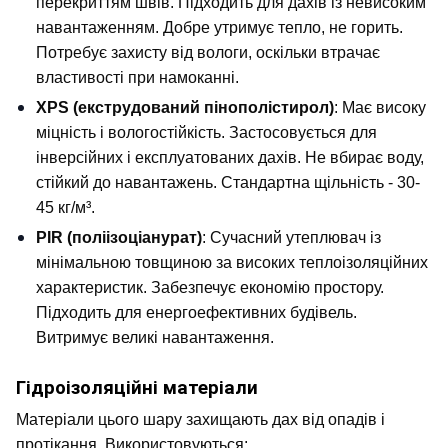
перекриттям швів. Підходить для дахів із невисоким 
навантаженням. Добре утримує тепло, не горить. 
Потребує захисту від вологи, оскільки втрачає 
властивості при намоканні.
XPS (екструдований пінополістирол)
: Має високу 
міцність і вологостійкість. Застосовується для 
інверсійних і експлуатованих дахів. Не вбирає воду, 
стійкий до навантажень. Стандартна щільність - 30-
45 кг/м³.
PIR (поліізоціанурат)
: Сучасний утеплювач із 
мінімальною товщиною за високих теплоізоляційних 
характеристик. Забезпечує економію простору. 
Підходить для енергоефективних будівель. 
Витримує великі навантаження.
Гідроізоляційні матеріали
Матеріали цього шару захищають дах від опадів і 
протікання. Використовуються: