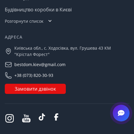
Будівництво коробки в Києві
Розгорнути список
АДРЕСА
Київська обл., с. Ходосівка, вул. Грушева 43 КМ
"Крістал Форест"
bestdom.kiev@gmail.com
+38 (073) 820-30-93
Замовити дзвінок