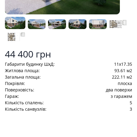
Product information
44 400 грн
Габарити будинку ШхД:
11x17.35
Житлова площа:
93.61 м2
Загальна площа:
222.11 м2
Покрівля:
плоска
Поверховість:
два поверхи
Гараж:
з гаражем
Кількість спалень:
5
Кількість санвузлів:
3