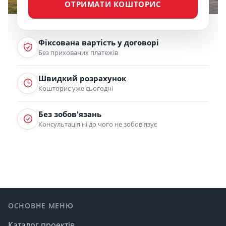
ОТРИМАТИ КОШТОРИС
Фіксована вартість у договорі
Без прихованих платежів
Швидкий розрахунок
Кошторис уже сьогодні
Без зобов'язань
Консультація ні до чого не зобов'язує
Footer
ОСНОВНЕ МЕНЮ
Каталог проектів