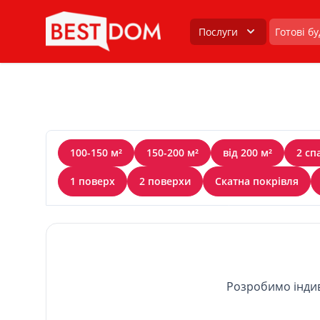
Послуги
Готові б
100-150 м²
150-200 м²
від 200 м²
2 сп
1 поверх
2 поверхи
Скатна покрівля
Розробимо індив