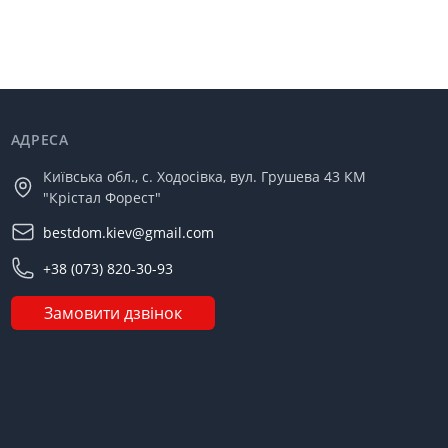
АДРЕСА
Київська обл., с. Ходосівка, вул. Грушева 43 КМ
"Крістал Форест"
bestdom.kiev@gmail.com
+38 (073) 820-30-93
Замовити дзвінок