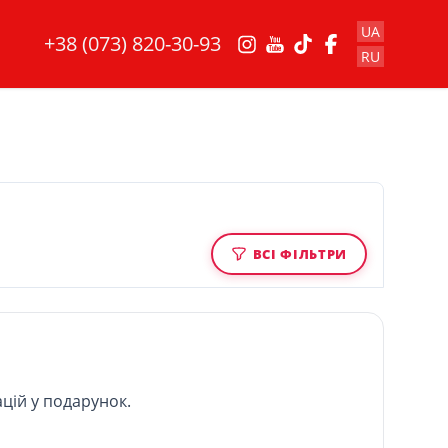
UA
+38 (073) 820-30-93
RU
ВСІ ФІЛЬТРИ
цій у подарунок.