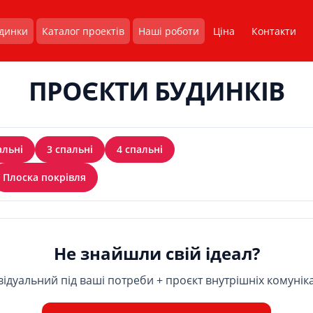
удинки
Каталог проектів
Наші роботи
Ціна
Контакти
ПРОЄКТИ БУДИНКІВ
альні
3 спальні
4 спальні
Плоска покрівля
Не знайшли свій ідеал?
ідуальний під ваші потреби + проєкт внутрішніх комуніка