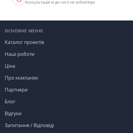
Консультація ні до чого не зобов'язує
Footer
ОСНОВНЕ МЕНЮ
Каталог проектів
Наші роботи
Ціна
Про компанію
Партнери
Блог
Відгуки
Запитання / Відповіді