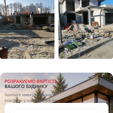
Description
РОЗРАХУЄМО ВАРТІСТЬ
ВАШОГО БУДИНКУ
Залиште заявку і отримаєте
кошторис у найближчий час.