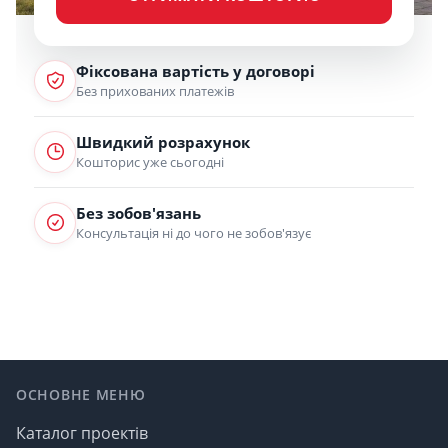
Фіксована вартість у договорі
Без прихованих платежів
Швидкий розрахунок
Кошторис уже сьогодні
Без зобов'язань
Консультація ні до чого не зобов'язує
Footer
ОСНОВНЕ МЕНЮ
Каталог проектів