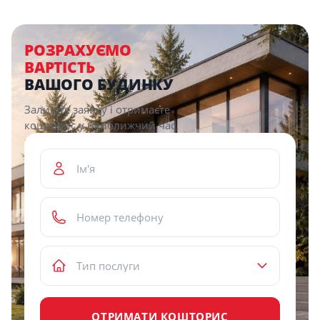
Description
РОЗРАХУЄМО
ВАРТІСТЬ
ВАШОГО БУДИНКУ
Залиште заявку і отримаєте
кошторис у найближчий час.
ОТРИМАТИ КОШТОРИС