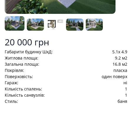
Product information
20 000 грн
Габарити будинку ШхД:
5.1x 4.9
Житлова площа:
9.2 м2
Загальна площа:
16.8 м2
Покрівля:
пласка
Поверховість:
один поверх
Гараж:
ні
Кількість спалень:
1
Кількість санвузлів:
1
Стиль:
баня