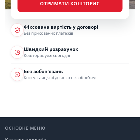
ОТРИМАТИ КОШТОРИС
Фіксована вартість у договорі
Без прихованих платежів
Швидкий розрахунок
Кошторис уже сьогодні
Без зобов'язань
Консультація ні до чого не зобов'язує
Footer
ОСНОВНЕ МЕНЮ