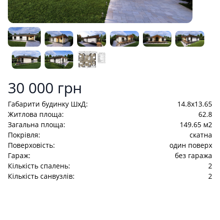
Product information
30 000 грн
Габарити будинку ШхД:
14.8x13.65
Житлова площа:
62.8
Загальна площа:
149.65 м2
Покрівля:
скатна
Поверховість:
один поверх
Гараж:
без гаража
Кількість спалень:
2
Кількість санвузлів:
2