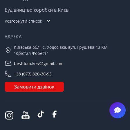
Будівництво коробки в Києві
Розгорнути список
АДРЕСА
Київська обл., с. Ходосівка, вул. Грушева 43 КМ
"Крістал Форест"
bestdom.kiev@gmail.com
+38 (073) 820-30-93
Замовити дзвінок