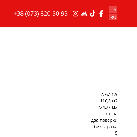
UA
+38 (073) 820-30-93
RU
7.9x11.9
116,8 м2
224,22 м2
cкатна
два поверхи
без гаража
5