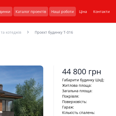
удинки
Каталог проектів
Наші роботи
Ціна
Контакти
Проєкт будинку T-016
 та котеджів
Product information
44 800 грн
Габарити будинку ШхД:
Житлова площа:
Загальна площа:
Покрівля:
Поверховість:
Гараж:
Кількість спалень: