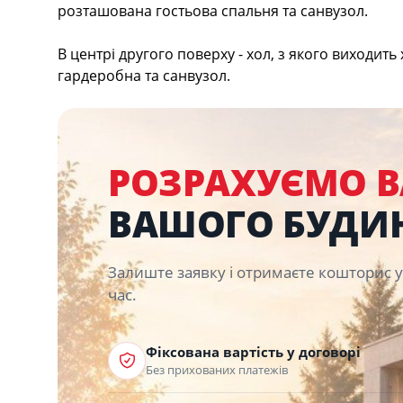
розташована гостьова спальня та санвузол.
В центрі другого поверху - хол, з якого виходит
гардеробна та санвузол.
РОЗРАХУЄМО В
ВАШОГО БУДИ
Залиште заявку і отримаєте кошторис
час.
Фіксована вартість у договорі
Без прихованих платежів