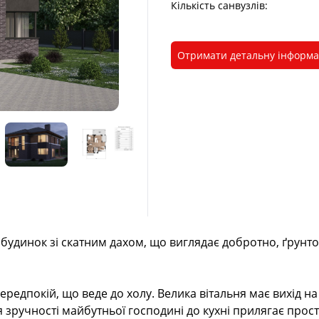
Кількість санвузлів:
Отримати детальну інформ
 будинок зі скатним дахом, що виглядає добротно, ґрунт
передпокій, що веде до холу. Велика вітальня має вихід на
я зручності майбутньої господині до кухні прилягає про