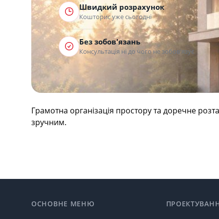
Швидкий розрахунок
Кошторис уже сьогодні
Без зобов'язань
Консультація ні до чого не зобов'язує
Грамотна організація простору та доречне ро
зручним.
Footer
ОСНОВНЕ МЕНЮ
ПРОЕКТУВАН