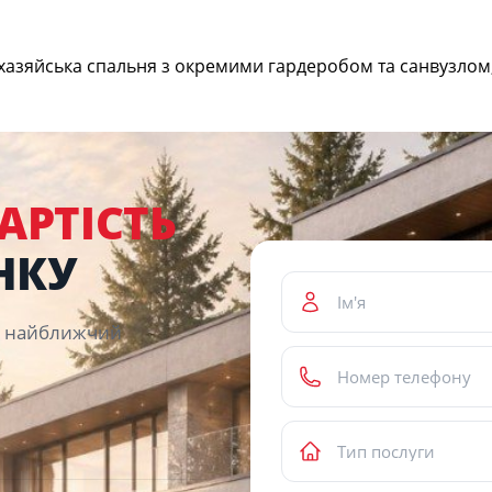
ь хазяйська спальня з окремими гардеробом та санвузлом, 
АРТІСТЬ
НКУ
 у найближчий