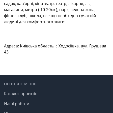
садок, кав'ярні, кінотеатр, театр, лікарня, ліс,
магазини, метро ( 10-20хв ), парк, зелена зона,
фітнес-клуб, школа, все що необхідно сучасній
людині для комфортного життя
Адреса: Київська область, с.Ходосіївка, вул. Грушева
43
Footer
ОСНОВНЕ МЕНЮ
Каталог проектів
Наші роботи