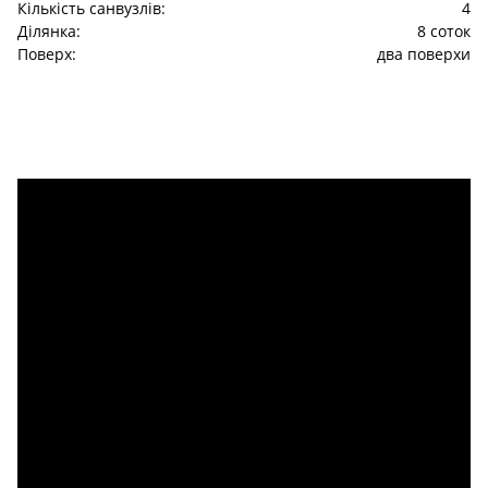
Кількість санвузлів:
4
Ділянка:
8 соток
Поверх:
два поверхи
Description