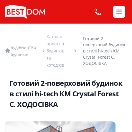
Open
Каталог
Готовий 2-
проєктів
поверховий будинок
Будівництво
в стилі hi-tech КМ
будинків
будинків
Crystal Forest С.
та
ХОДОСІВКА
котеджів
Готовий 2-поверховий будинок
в стилі hi-tech КМ Crystal Forest
С. ХОДОСІВКА