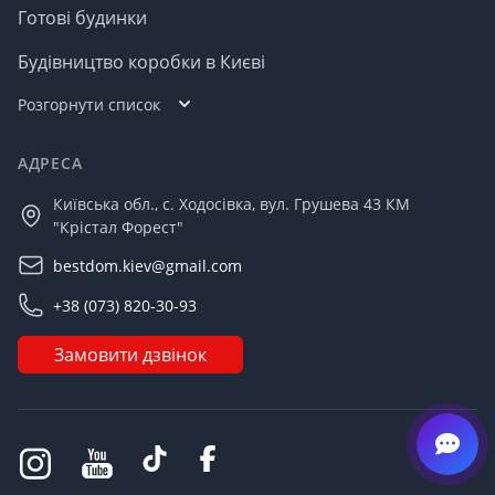
Готові будинки
Будівництво коробки в Києві
Розгорнути список
АДРЕСА
Київська обл., с. Ходосівка, вул. Грушева 43 КМ
"Крістал Форест"
bestdom.kiev@gmail.com
+38 (073) 820-30-93
Замовити дзвінок