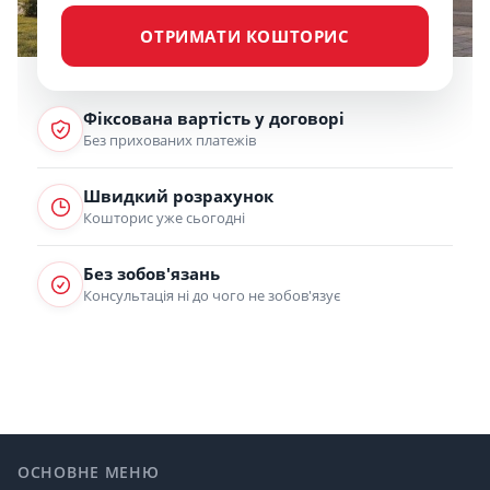
ОТРИМАТИ КОШТОРИС
Фіксована вартість у договорі
Без прихованих платежів
Швидкий розрахунок
Кошторис уже сьогодні
Без зобов'язань
Консультація ні до чого не зобов'язує
Footer
ОСНОВНЕ МЕНЮ