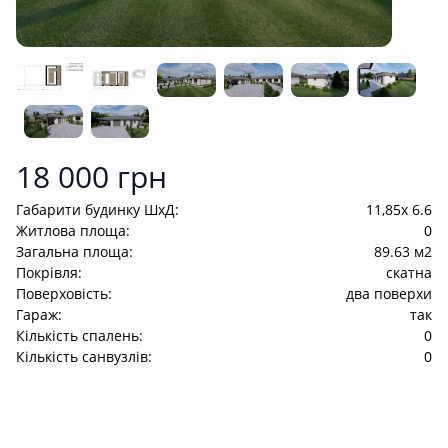
Product information
18 000 грн
Габарити будинку ШхД:
11,85x 6.6
Житлова площа:
0
Загальна площа:
89.63 м2
Покрівля:
скатна
Поверховість:
два поверхи
Гараж:
так
Кількість спалень:
0
Кількість санвузлів:
0