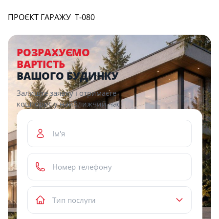
Description
ПРОЄКТ ГАРАЖУ Т-080
РОЗРАХУЄМО
ВАРТІСТЬ
ВАШОГО БУДИНКУ
Залиште заявку і отримаєте
кошторис у найближчий час.