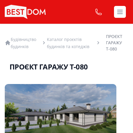
Open
ПРОЄКТ
Будівництво
Каталог проєктів
ГАРАЖУ
будинків
будинків та котеджів
Т-080
ПРОЄКТ ГАРАЖУ Т-080