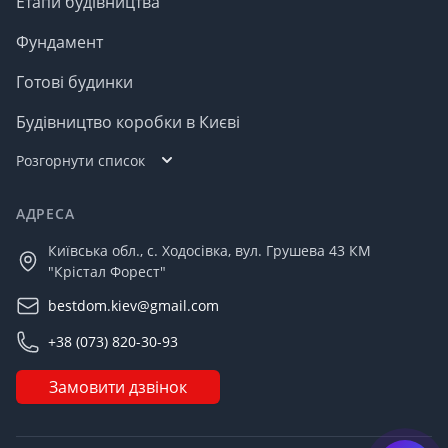
Етапи будівництва
Фундамент
Готові будинки
Будівництво коробки в Києві
Розгорнути список
АДРЕСА
Київська обл., с. Ходосівка, вул. Грушева 43 КМ
"Крістал Форест"
bestdom.kiev@gmail.com
+38 (073) 820-30-93
Замовити дзвінок