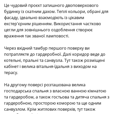
Description
Це чудовий проєкт затишного двоповерхового
будинку із скатним дахом. Теплі кольори, обрані для
фасаду, ідеально взаємодіють із цікавим
екстер'єрним рішенням. Використання частково
цегли для зовнішнього оздоблення створює
враження так званої ламповості.
Через вхідний тамбур першого поверху ви
потрапляєте до гардеробної. Далі коридор веде до
котельні, пральні та санвузла. Тут також розміщені
кабінет і велика вітальня-їдальня з виходом на
терасу.
На другому поверсі розташована велика
господарська спальня з власною ванною кімнатою
та гардеробом, а також гостьова та дитяча спальня з
гардеробною, просторою коморою та ще одним
санвузлом. Крім житлових поверхів, тут також