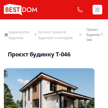
Open
Проєкт
Будівництво
Каталог проєктів
будинку T-
будинків
будинків та котеджів
046
Проєкт будинку T-046