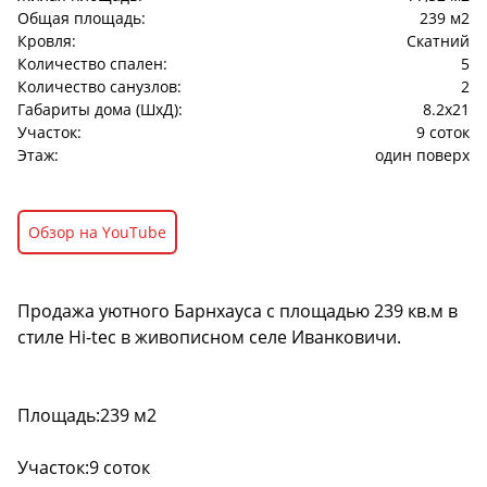
Общая площадь:
239 м2
Кровля:
Скатний
Количество спален:
5
Количество санузлов:
2
Габариты дома (ШхД):
8.2x21
Участок:
9 соток
Этаж:
один поверх
Обзор на YouTube
Description
Продажа уютного Барнхауса с площадью 239 кв.м в
стиле Hi-tec в живописном селе Иванковичи.
Площадь:239 м2
Участок:9 соток